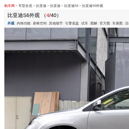
购车网
>
车型全览
>
比亚迪
>
比亚迪
>
比亚迪S6
>
比亚迪S6外观
比亚迪S6外观
（
4
/40）
外观
|
内饰功能
|
座椅空间
|
其他细节
|
引擎底盘
|
试车
|
图解
|
官方图
|
车展图
|
活