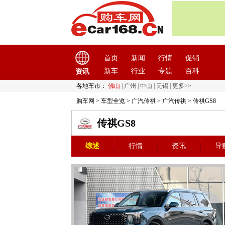
首页
新闻
行情
促销
新车
行业
专题
百科
资讯
各地车市：
佛山
|
广州
|
中山
|
无锡
|
更多>>
购车网
>
车型全览
>
广汽传祺
>
广汽传祺
> 传祺GS8
传祺GS8
综述
行情
资讯
导