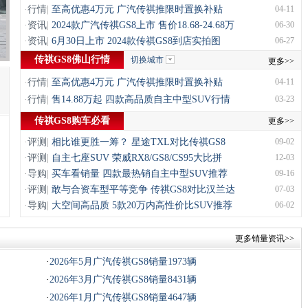
·
行情
|
至高优惠4万元 广汽传祺推限时置换补贴
04-11
·
资讯
|
2024款广汽传祺GS8上市 售价18.68-24.68万
06-30
·
资讯
|
6月30日上市 2024款传祺GS8到店实拍图
06-27
传祺GS8佛山行情
切换城市
更多>>
·
行情
|
至高优惠4万元 广汽传祺推限时置换补贴
04-11
·
行情
|
售14.88万起 四款高品质自主中型SUV行情
03-23
传祺GS8购车必看
更多>>
·
评测
|
相比谁更胜一筹？ 星途TXL对比传祺GS8
09-02
·
评测
|
自主七座SUV 荣威RX8/GS8/CS95大比拼
12-03
·
导购
|
买车看销量 四款最热销自主中型SUV推荐
09-16
·
评测
|
敢与合资车型平等竞争 传祺GS8对比汉兰达
07-03
·
导购
|
大空间高品质 5款20万内高性价比SUV推荐
06-02
更多销量资讯>>
·
2026年5月广汽传祺GS8销量1973辆
·
2026年3月广汽传祺GS8销量8431辆
·
2026年1月广汽传祺GS8销量4647辆