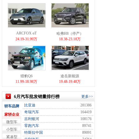
ARCFOX αT
哈弗H8（停产）
24.19-31.99万
18.38-23.18万
猎豹Q6
途岳新能源
11.99-18.98万
19.48-19.48万
6月汽车批发销量排行榜
更多>>
比亚迪
281386
轿车品牌
奇瑞汽车
164419
家轿企业
吉利银河
108176
微型车
零跑汽车
89741
小型车
特斯拉中国
89091
紧凑型