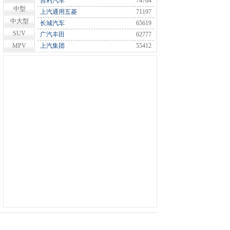
吉利汽车
74764
中型
上汽通用五菱
71197
中大型
长城汽车
65619
SUV
广汽丰田
62777
MPV
上汽集团
55412