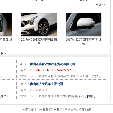
更多>>
四驱至尊版 细
2017款 320T 四驱至尊版 细
2017款 320T 四驱至尊版 细
节
节
城市
4S店：
佛山市喜悦欢腾汽车贸易有限公司
电话：
0757-26677766，0757-26677722
图
]
地址：佛山市顺德区陈村镇南涌芸香围105国道25号 …
[
地图
]
4S店：
佛山市齐致汽车有限公司
电话：
0757-23377791
[
地图
]
地址：佛山市顺德区龙江镇集北龙洲西路祺志汽车
[
地图
]
关于我们
|
广告服务
|
联系我们
|
网站导航
|
招商加盟