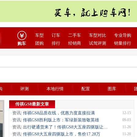
车型
订车
二手车
车型对比
专业导购
团购
排行
经销商
试驾评测
销量排行
购车
购
评测
本地行情
配置
图库
传祺GS8最新文章
·
资讯
|
传祺GS8品质在线，优惠力度直接拉满
12-15
·
资讯
|
传祺GS8胜利版上市：军绿新装致敬英雄
09-03
·
资讯
|
出行硬通货来了！传祺GS8大五座四驱版让…
11-26
·
资讯
|
传祺GS8大五座四驱版上市，售价17.28万
11-20