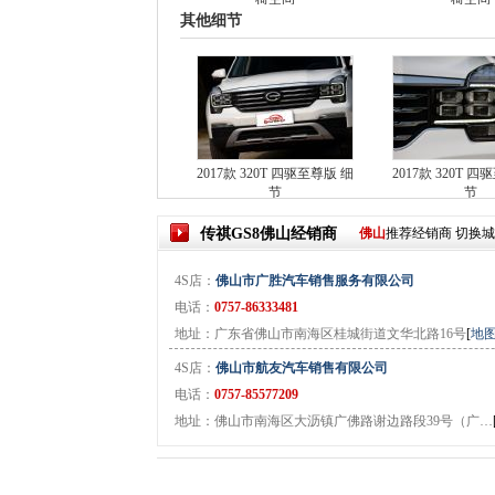
其他细节
2017款 320T 四驱至尊版 细
2017款 320T 
节
节
传祺GS8
佛山
经销商
佛山
推荐经销商
切换
4S店：
佛山市广胜汽车销售服务有限公司
电话：
0757-86333481
地址：广东省佛山市南海区桂城街道文华北路16号
[
地
4S店：
佛山市航友汽车销售有限公司
电话：
0757-85577209
地址：佛山市南海区大沥镇广佛路谢边路段39号（广…