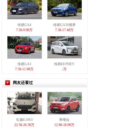
传祺GA4
传祺GA3S视界
7.58-9.98万
7.38-17.48万
传祺GA3
传祺E8 PHEV
7.58-11.98万
-万
网友还看过
红旗E-HS3
蒂维拉
22.58-26.58万
12.98-18.98万