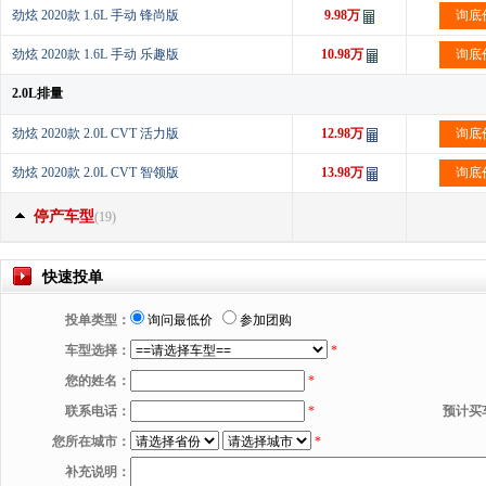
劲炫 2020款 1.6L 手动 锋尚版
9.98万
询底
劲炫 2020款 1.6L 手动 乐趣版
10.98万
询底
2.0L排量
劲炫 2020款 2.0L CVT 活力版
12.98万
询底
劲炫 2020款 2.0L CVT 智领版
13.98万
询底
停产车型
(19)
快速投单
投单类型：
询问最低价
参加团购
车型选择：
*
您的姓名：
*
联系电话：
*
预计买
您所在城市：
*
补充说明：