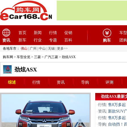
首页
新闻
行情
促销
车
新车
行业
专题
百科
团
资讯
购车
各地车市：
佛山
|
广州
|
中山
|
无锡
|
更多>>
购车网
>
车型全览
>
三菱
>
广汽三菱
> 劲炫ASX
劲炫ASX
综述
行情
资讯
导购
评测
劲炫ASX最新
·
行情
|
售8万多起
·
资讯
|
新款SUV
·
行情
|
售8万多起
·
导购
|
自动挡！四