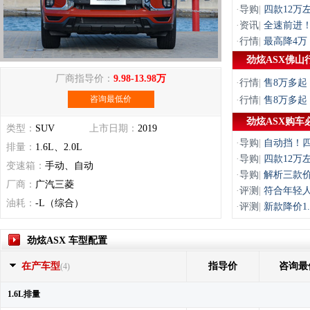
·
导购
|
四款12万
·
资讯
|
全速前进！
·
行情
|
最高降4万
劲炫ASX佛山
厂商指导价：
9.98-13.98万
·
行情
|
售8万多起
咨询最低价
·
行情
|
售8万多起
劲炫ASX购车
类型：
SUV
上市日期：
2019
·
导购
|
自动挡！四
排量：
1.6L、2.0L
·
导购
|
四款12万
变速箱：
手动、自动
·
导购
|
解析三款价
厂商：
广汽三菱
·
评测
|
符合年轻人
油耗：
-L（综合）
·
评测
|
新款降价1
劲炫ASX 车型配置
在产车型
指导价
咨询最
(4)
1.6L排量