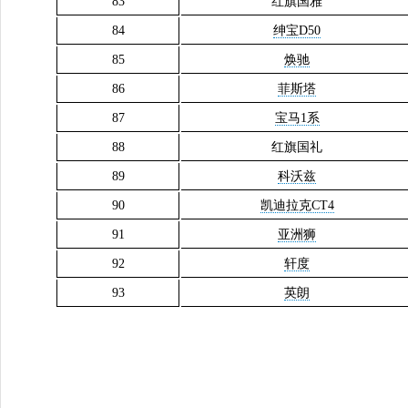
83
红旗国雅
84
绅宝D50
85
焕驰
86
菲斯塔
87
宝马1系
88
红旗国礼
89
科沃兹
90
凯迪拉克CT4
91
亚洲狮
92
轩度
93
英朗