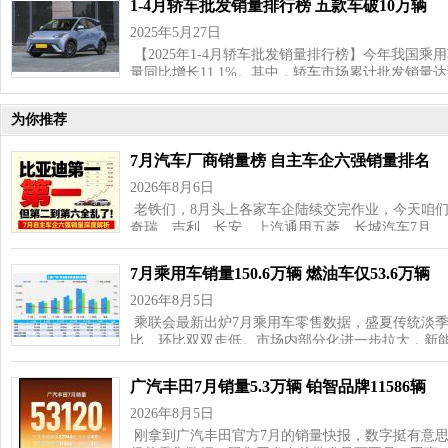
1-4月轿车批发销量排行榜 五款车破10万辆
2025年5月27日
【2025年1-4月轿车批发销量排行榜】今年我国乘用
量同比增长11.1%。其中，轿车市场累计批发销量达到
为你推荐
7月汽车厂商销量榜 自主车企六强销量排名
2026年8月6日
老铁们，8月头上各家车企陆续交完作业，今天咱
奇瑞、吉利、长安、上汽通用五菱、长城汽车7月…
7月乘用车销量150.6万辆 燃油车仅53.6万辆
2026年8月5日
乘联会最新出炉7月乘用车零售数据，盛夏传统淡
比、环比双双走低。市场内部分化进一步拉大，新
广汽丰田7月销量5.3万辆 铂智品牌11586辆
2026年8月5日
刚拿到广汽丰田官方7月的销量快报，数字挺有意思—