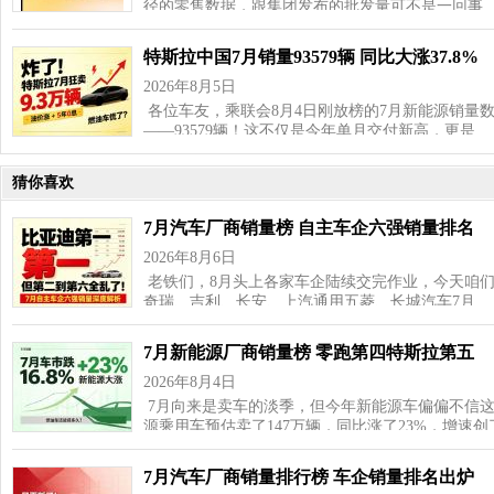
径的零售数据，跟集团发布的批发量可不是一回事
特斯拉中国7月销量93579辆 同比大涨37.8%
2026年8月5日
各位车友，乘联会8月4日刚放榜的7月新能源销量
——93579辆！这不仅是今年单月交付新高，更是…
猜你喜欢
7月汽车厂商销量榜 自主车企六强销量排名
2026年8月6日
老铁们，8月头上各家车企陆续交完作业，今天咱
奇瑞、吉利、长安、上汽通用五菱、长城汽车7月…
7月新能源厂商销量榜 零跑第四特斯拉第五
2026年8月4日
7月向来是卖车的淡季，但今年新能源车偏偏不信这
源乘用车预估卖了147万辆，同比涨了23%，增速
7月汽车厂商销量排行榜 车企销量排名出炉