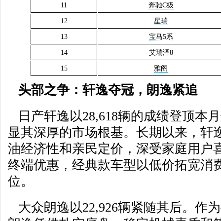
11
奔驰C级
12
星瑞
13
宝马5系
14
艾瑞泽8
15
雅阁
头部之争：轩逸夺冠，朗逸紧追
日产轩逸以28,618辆的成绩登顶本
显其深厚的市场根基。长期以来，轩
油经济性和亲民定价，深受家庭用户喜
终端优惠，经典款车型以低价拓宽消
位。
大众朗逸以22,926辆紧随其后。作