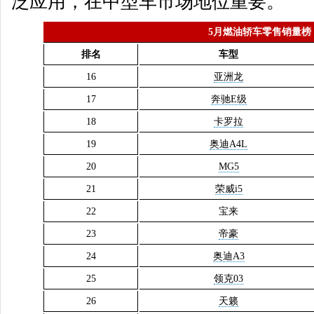
泛应用，在中型车市场地位重要。
5月燃油轿车零售销量榜
排名
车型
16
亚洲龙
17
奔驰E级
18
卡罗拉
19
奥迪A4L
20
MG5
21
荣威i5
22
宝来
23
帝豪
24
奥迪A3
25
领克03
26
天籁