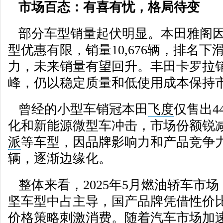
市场百态：有喜有忧，格局待变
部分车型销量起伏明显。本田雅阁因
型优惠有限，销量10,676辆，排名
力，未来销量有望回升。丰田卡罗拉销量
峰，仍以稳定质量和低使用成本保持
曾经的小型车销冠本田
飞度
仅售出4
化和新能源微型车冲击，市场份额锐
派
等车型，因品牌影响力和产品竞争力
辆，逐渐边缘化。
整体来看，2025年5月燃油轿车市
坚车型中占主导，国产品牌凭借性价
价格策略刺激消费。随着汽车市场加