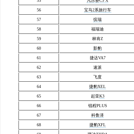
55
凡尔赛C5 X
56
宝马2系旅行车
57
缤瑞
58
福瑞迪
59
林肯Z
60
影豹
61
捷达VA7
62
速派
63
飞度
64
捷豹XEL
65
起亚
K3
66
锐程PLUS
67
科鲁泽
68
捷豹XFL