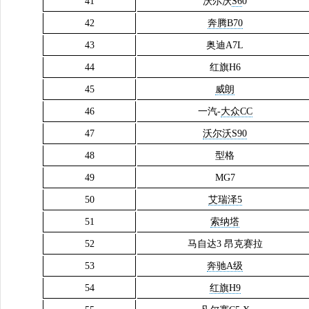
41
沃尔沃
S6
0
42
奔腾B70
43
奥迪A7L
44
红旗H6
45
威朗
46
一汽-
大众CC
47
沃尔沃S90
48
型格
49
MG7
50
艾瑞泽5
51
索纳塔
52
马自达3 昂克赛拉
53
奔驰A级
54
红旗H9