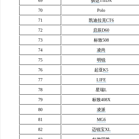
69
骐达
TIIDA
70
Polo
71
凯迪拉克CT6
72
启辰D60
73
标致508
74
凌尚
75
明锐
76
起亚
K5
77
LIFE
78
星瑞L
79
标致408X
80
凌派
81
MG6
82
迈锐宝XL