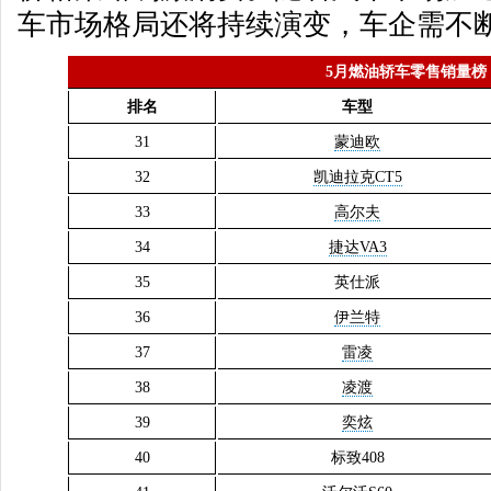
车市场格局还将持续演变，车企需不
5月燃油轿车零售销量榜
排名
车型
31
蒙迪欧
32
凯迪拉克CT5
33
高尔夫
34
捷达VA3
35
英仕派
36
伊兰特
37
雷凌
38
凌渡
39
奕炫
40
标致408