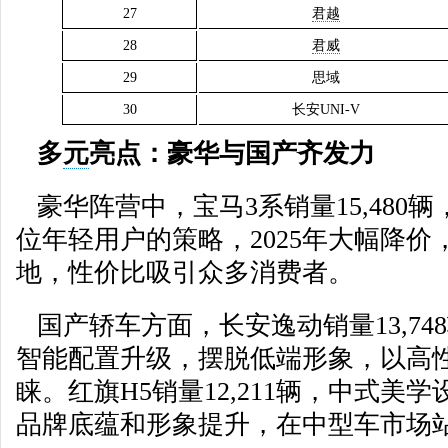
27
君越
28
君威
29
思域
30
长安UNI-V
多
元
亮点：豪华与国产齐发力
豪华阵营中，宝马3系销量15,480
位年轻用户的策略，2025年大幅降价
地，性价比吸引众多消费者。
国产轿车方面，长安逸动销量13,74
智能配置升级，摆脱低端形象，以高
睐。红旗H5销量12,211辆，中式美
品牌底蕴和形象提升，在中型车市场