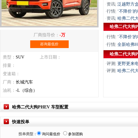
·
资讯
|
泛越野方盒
·
行情
|
‘不降价'
·
资讯
|
哈弗二代大
哈弗二代大狗P
厂商指导价：
-万
·
行情
|
‘不降价'
咨询最低价
·
行情
|
全新哈弗H
哈弗二代大狗P
类型：
SUV
上市日期：
·
评测
|
更野更来
排量：
·
评测
|
哈弗二代大狗
变速箱：
厂商：
长城汽车
油耗：
-L（综合）
哈弗二代大狗PHEV 车型配置
快速投单
投单类型：
询问最低价
参加团购