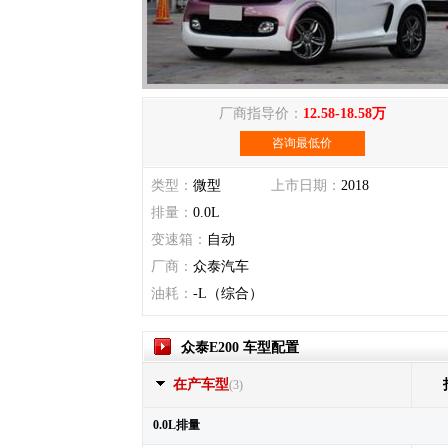
厂商指导价：
12.58-18.58万
咨询最低价
类型：
微型
上市日期：
2018
排量：
0.0L
变速箱：
自动
厂商：
众泰汽车
油耗：
-L（综合）
众泰E200 车型配置
在产车型
(3)
0.0L排量