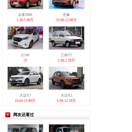
众泰5008
芝麻
5.38-5.88万
10.98-12.98万
云100
江南TT
-万
2.08-2.58万
大迈X7
大迈X5
10.69-15.99万
6.99-12.19万
网友还看过