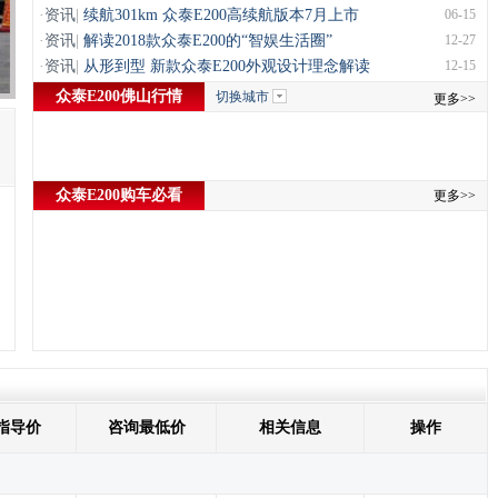
·
资讯
|
续航301km 众泰E200高续航版本7月上市
06-15
·
资讯
|
解读2018款众泰E200的“智娱生活圈”
12-27
·
资讯
|
从形到型 新款众泰E200外观设计理念解读
12-15
众泰E200佛山行情
切换城市
更多>>
众泰E200购车必看
更多>>
指导价
咨询最低价
相关信息
操作