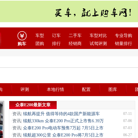
车型
订车
二手车
车型对比
专业导购
团购
排行
经销商
试驾评测
销量排行
购车
购
评测
本地行情
配置
图库
众泰E200最新文章
·
资讯
|
续航再提升 值得等待的4款国产新能源车
07-11
·
资讯
|
续航330km 众泰E200 Pro正式上市售6.39万
07-06
·
资讯
|
众泰E200 Pro电动车预售7万起 7月5日上市
07-03
·
资讯
|
续航超300公里 众泰E200 Pro将7月5日上市
06-27