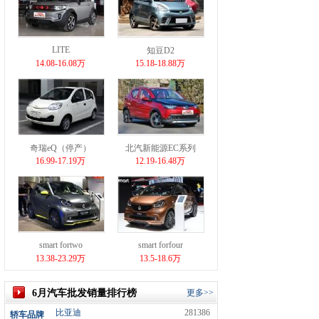
LITE
知豆D2
14.08-16.08万
15.18-18.88万
奇瑞eQ（停产）
北汽新能源EC系列
16.99-17.19万
12.19-16.48万
smart fortwo
smart forfour
13.38-23.29万
13.5-18.6万
6月汽车批发销量排行榜
更多>>
比亚迪
281386
轿车品牌