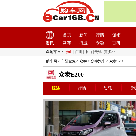
首页
新闻
行情
促销
新车
行业
专题
百科
资讯
各地车市：
佛山
|
广州
|
中山
|
无锡
|
更多>>
购车网
>
车型全览
>
众泰
>
众泰汽车
> 众泰E200
众泰E200
综述
行情
资讯
导