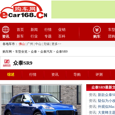
首页
新闻
行情
促销
车
新车
行业
专题
百科
团
资讯
购车
各地车市：
佛山
|
广州
|
中山
|
无锡
|
更多>>
购车网
>
车型全览
>
众泰
>
众泰汽车
> 众泰SR9
众泰SR9
综述
行情
资讯
导购
评测
众泰SR9最新
·
资讯
|
新款众泰S
·
资讯
|
疑似为小改
·
资讯
|
外观似Mac
·
资讯
|
大黄蜂主题 