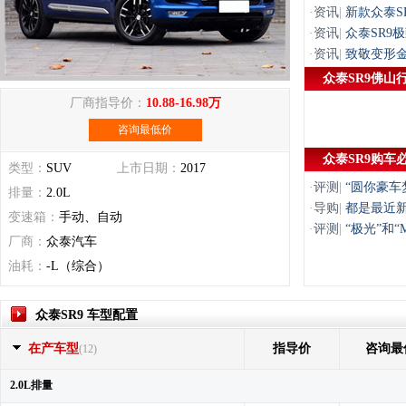
·
资讯
|
新款众泰S
·
资讯
|
众泰SR9极
·
资讯
|
致敬变形金
众泰SR9佛山
厂商指导价：
10.88-16.98万
咨询最低价
众泰SR9购车
类型：
SUV
上市日期：
2017
·
评测
|
“圆你豪车梦
排量：
2.0L
·
导购
|
都是最近新
变速箱：
手动、自动
·
评测
|
“极光”和“
厂商：
众泰汽车
油耗：
-L（综合）
众泰SR9 车型配置
在产车型
指导价
咨询最
(12)
2.0L排量