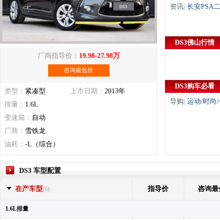
·
资讯
|
长安PSA
DS3佛山行情
厂商指导价：
19.98-27.98万
咨询最低价
DS3购车必看
类型：
紧凑型
上市日期：
2013年
·
导购
|
运动/时尚
排量：
1.6L
变速箱：
自动
厂商：
雪铁龙
油耗：
-L（综合）
DS3 车型配置
在产车型
指导价
咨询最
(6)
1.6L排量