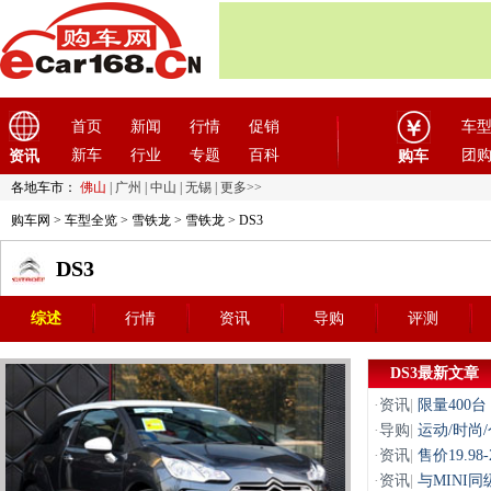
首页
新闻
行情
促销
车
新车
行业
专题
百科
团
资讯
购车
各地车市：
佛山
|
广州
|
中山
|
无锡
|
更多>>
购车网
>
车型全览
>
雪铁龙
>
雪铁龙
> DS3
DS3
综述
行情
资讯
导购
评测
DS3最新文章
·
资讯
|
限量400
·
导购
|
运动/时尚
·
资讯
|
售价19.9
·
资讯
|
与MINI