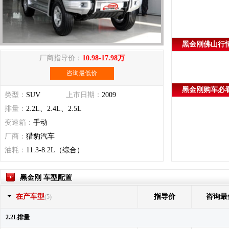
黑金刚佛山行
厂商指导价：
10.98-17.98万
咨询最低价
黑金刚购车必
类型：
SUV
上市日期：
2009
排量：
2.2L、2.4L、2.5L
变速箱：
手动
厂商：
猎豹汽车
油耗：
11.3-8.2L（综合）
黑金刚 车型配置
在产车型
指导价
咨询最
(5)
2.2L排量