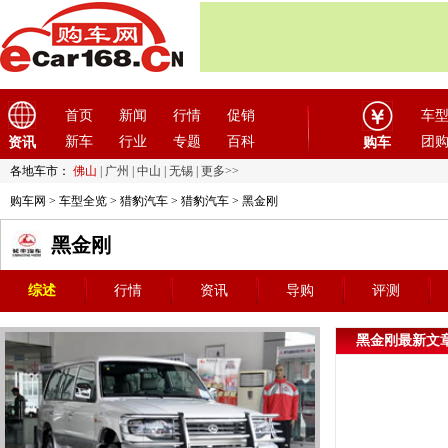
首页
新闻
行情
促销
车
新车
行业
专题
百科
团
资讯
购车
各地车市：
佛山
|
广州
|
中山
|
无锡
|
更多>>
购车网
>
车型全览
>
猎豹汽车
>
猎豹汽车
> 黑金刚
黑金刚
综述
行情
资讯
导购
评测
黑金刚最新文