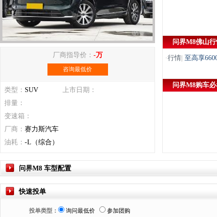
问界M8佛山行
厂商指导价：
-万
·
行情
|
至高享66
咨询最低价
问界M8购车必
类型：
SUV
上市日期：
排量：
变速箱：
厂商：
赛力斯汽车
油耗：
-L（综合）
问界M8 车型配置
快速投单
投单类型：
询问最低价
参加团购