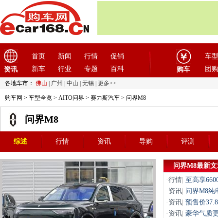
首页
新闻
行情
促销
车
新车
行业
专题
百科
团
资讯
购车
各地车市：
佛山
|
广州
|
中山
|
无锡
|
更多>>
购车网
>
车型全览
>
AITO问界
>
赛力斯汽车
> 问界M8
问界M8
综述
行情
资讯
导购
评测
问界M8最新文
·
行情
|
至高享66
·
资讯
|
问界M8纯电
·
资讯
|
预售价37
·
资讯
|
豪华气质更