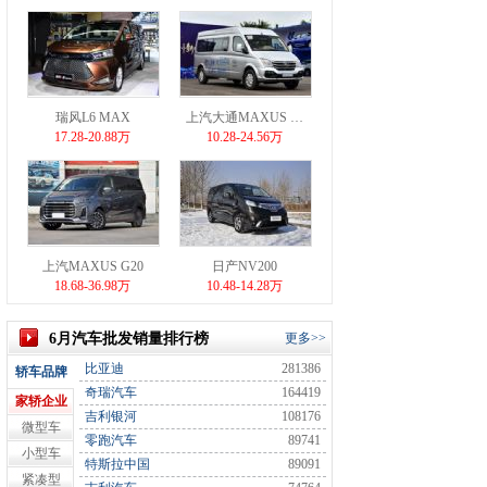
瑞风L6 MAX
上汽大通MAXUS …
17.28-20.88万
10.28-24.56万
上汽MAXUS G20
日产NV200
18.68-36.98万
10.48-14.28万
6月汽车批发销量排行榜
更多>>
比亚迪
281386
轿车品牌
奇瑞汽车
164419
家轿企业
吉利银河
108176
微型车
零跑汽车
89741
小型车
特斯拉中国
89091
紧凑型