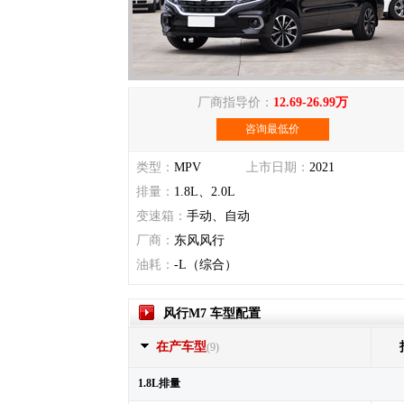
厂商指导价：
12.69-26.99万
咨询最低价
类型：
MPV
上市日期：
2021
排量：
1.8L、2.0L
变速箱：
手动、自动
厂商：
东风风行
油耗：
-L（综合）
风行M7 车型配置
在产车型
(9)
1.8L排量