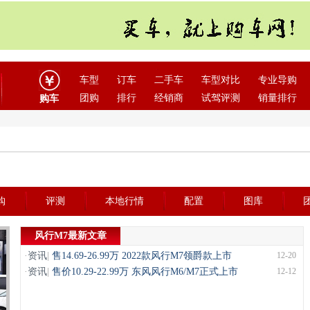
车型
订车
二手车
车型对比
专业导购
团购
排行
经销商
试驾评测
销量排行
购车
购
评测
本地行情
配置
图库
风行M7最新文章
·
资讯
|
售14.69-26.99万 2022款风行M7领爵款上市
12-20
·
资讯
|
售价10.29-22.99万 东风风行M6/M7正式上市
12-12