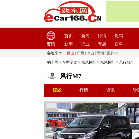
首页
新闻
行情
促销
新车
行业
专题
百科
资讯
各地车市：
佛山
|
广州
|
中山
|
无锡
|
更多>>
购车网
>
车型全览
>
东风风行
>
东风风行
> 风行M7
风行M7
综述
行情
资讯
导