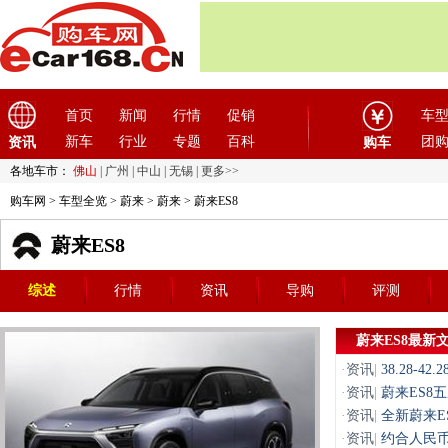
首页
新闻
行情
促销
车
新车
行业
专题
百科
团
资讯
购车
各地车市：
佛山
|
广州
|
中山
|
无锡
|
更多>>
购车网
>
车型全览
>
蔚来
>
蔚来
> 蔚来ES8
蔚来ES8
综述
行情
资讯
导购
评测
蔚来ES8最新
·
资讯
|
38.28-4
·
资讯
|
蔚来ES8
·
资讯
|
全新蔚来E
·
资讯
|
约合人民币