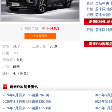
·
资讯
|
全新中央计
·
行情
|
蔚来限时购
·
资讯
|
蔚来全新E
蔚来ES8佛山
厂商指导价：
44.8-54.8万
·
行情
|
蔚来限时购
咨询最低价
蔚来ES8购车
类型：
SUV
上市日期：
2018
排量：
0.0L
变速箱：
自动
厂商：
蔚来
油耗：
-L（综合）
蔚来ES8 销量资讯
·
2026年6月蔚来ES8销量8969辆
·
2026年5月
·
2026年4月蔚来ES8销量13028辆
·
2026年3月
·
2026年2月蔚来ES8销量11271辆
·
2026年1月