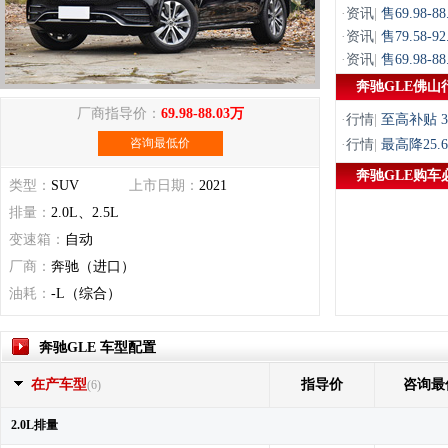
·
资讯
|
售69.98-
·
资讯
|
售79.58-
·
资讯
|
售69.98-
奔驰GLE佛山
厂商指导价：
69.98-88.03万
·
行情
|
至高补贴 
咨询最低价
·
行情
|
最高降25
奔驰GLE购车
类型：
SUV
上市日期：
2021
排量：
2.0L、2.5L
变速箱：
自动
厂商：
奔驰（进口）
油耗：
-L（综合）
奔驰GLE 车型配置
在产车型
指导价
咨询最
(6)
2.0L排量