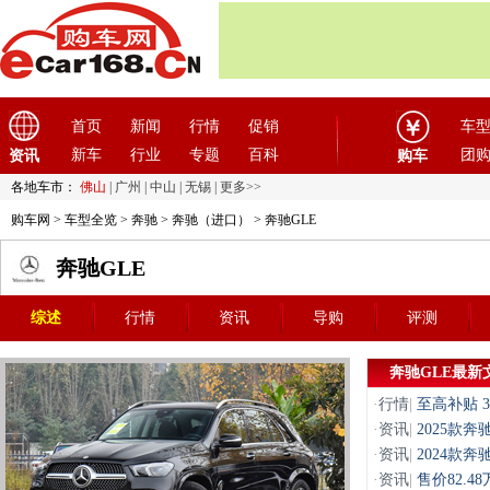
首页
新闻
行情
促销
车
新车
行业
专题
百科
团
资讯
购车
各地车市：
佛山
|
广州
|
中山
|
无锡
|
更多>>
购车网
>
车型全览
>
奔驰
>
奔驰（进口）
> 奔驰GLE
奔驰GLE
综述
行情
资讯
导购
评测
奔驰GLE最新
·
行情
|
至高补贴 
·
资讯
|
2025款奔驰
·
资讯
|
2024款奔驰
·
资讯
|
售价82.4