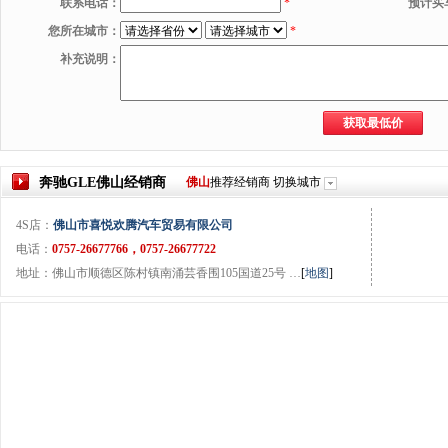
联系电话：
*
预计买
您所在城市：
*
补充说明：
奔驰GLE
佛山
经销商
佛山
推荐经销商
切换城市
4S店：
佛山市喜悦欢腾汽车贸易有限公司
电话：
0757-26677766，0757-26677722
地址：佛山市顺德区陈村镇南涌芸香围105国道25号 …
[
地图
]