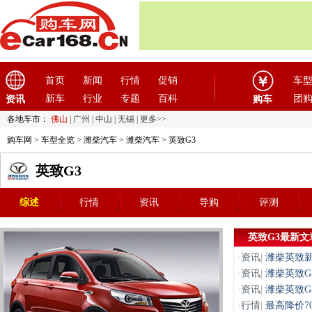
首页
新闻
行情
促销
车
新车
行业
专题
百科
团
资讯
购车
各地车市：
佛山
|
广州
|
中山
|
无锡
|
更多>>
购车网
>
车型全览
>
潍柴汽车
>
潍柴汽车
> 英致G3
英致G3
综述
行情
资讯
导购
评测
英致G3最新文
·
资讯
|
潍柴英致新
·
资讯
|
潍柴英致G3
·
资讯
|
潍柴英致G3 
·
行情
|
最高降价7