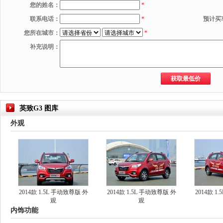
您的姓名：
*
联系电话：
*
预计买
您所在城市：
*
补充说明：
英致G3 图库
外观
2014款 1.5L 手动致尊版 外
2014款 1.5L 手动致尊版 外
2014款 1
观
观
内饰功能