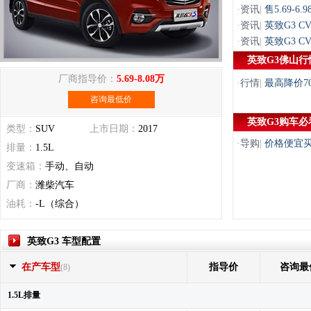
·
资讯
|
售5.69-6
·
资讯
|
英致G3 C
·
资讯
|
英致G3 C
英致G3佛山行
厂商指导价：
5.69-8.08万
·
行情
|
最高降价7
咨询最低价
英致G3购车必
类型：
SUV
上市日期：
2017
·
导购
|
价格便宜买
排量：
1.5L
变速箱：
手动、自动
厂商：
潍柴汽车
油耗：
-L（综合）
英致G3 车型配置
在产车型
指导价
咨询最
(8)
1.5L排量