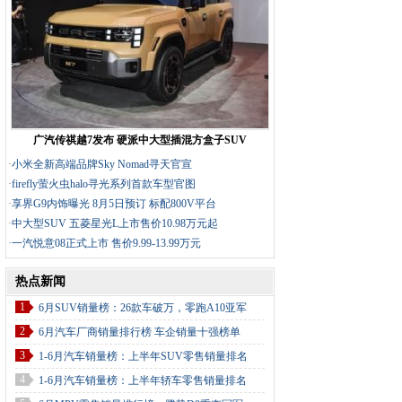
广汽传祺越7发布 硬派中大型插混方盒子SUV
·
小米全新高端品牌Sky Nomad寻天官宣
·
firefly萤火虫halo寻光系列首款车型官图
·
享界G9内饰曝光 8月5日预订 标配800V平台
·
中大型SUV 五菱星光L上市售价10.98万元起
·
一汽悦意08正式上市 售价9.99-13.99万元
热点新闻
1
6月SUV销量榜：26款车破万，零跑A10亚军
2
6月汽车厂商销量排行榜 车企销量十强榜单
3
1-6月汽车销量榜：上半年SUV零售销量排名
4
1-6月汽车销量榜：上半年轿车零售销量排名