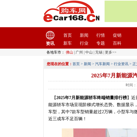
首页
新闻
行情
促销
新车
行业
专题
百科
资讯
各地车市：
佛山
|
广州
|
中山
|
无锡
|
更多>>
您现在的位置：
首页
>
新闻
>
汽车新闻
>
行业资讯
> 正
2025年7月新能
时间：2
【
2025年7月新能源轿车终端销量排行榜
】近
能源轿车市场呈现阶梯式增长态势。数据显示，7
车型，其中7款车型销量超过2万辆，小型车与
近三成车不足百辆！