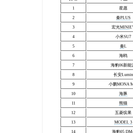
1
星愿
2
秦PLUS
3
宏光
MINI
E
4
小米SU7
5
秦
L
6
海鸥
7
海豹06新能
8
长安Lumin
9
小鹏MONA M
10
海豚
11
熊猫
12
五菱缤果
13
MODEL 3
14
海豹05 DM-