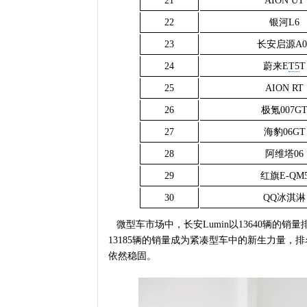
21
AION UT
22
银河L6
23
长安启源A0
24
蔚来E
T5
T
25
AION RT
26
极氪007G
27
海豹06GT
28
阿维塔06
29
红旗E-QM
30
QQ冰淇淋
微型车市场中，长安Lumin以13640辆的销
13185辆的销量成为紧凑型车中的新生力量，
依然稳固。