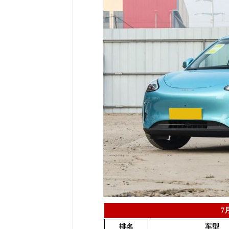
7
排名
车型