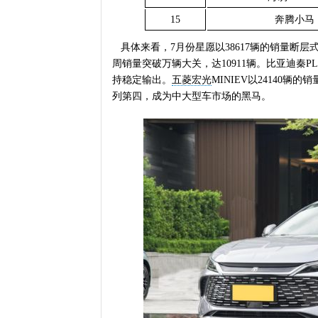
15
奔腾小马
具体来看，7月份星愿以38617辆的销量断
周销量突破万辆大关，达10911辆。比亚迪秦P
持稳定输出。
五菱宏光
MINIEV以24140
列第四，成为中大型车市场的黑马。