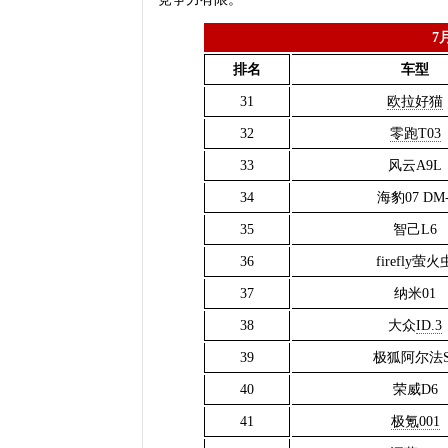
7
排名
车型
31
欧拉好猫
32
零跑T03
33
风云A9L
34
海豹07 DM-
35
智己L6
36
firefly萤火
37
纳米01
38
大众
ID.3
39
极狐阿尔法S
40
荣威D6
41
极氪001