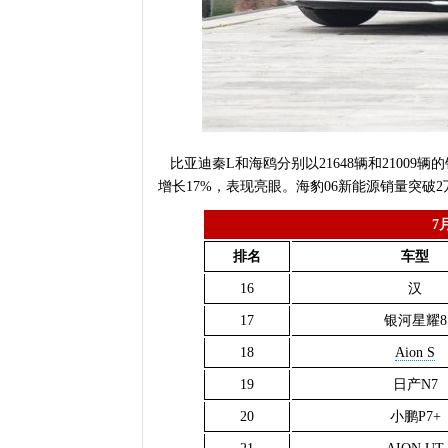
比亚迪秦L和海鸥分别以21648辆和2100
增长17%，表现亮眼。海豹06新能源销量突破2
7
排名
车型
16
汉
17
银河星耀8
18
Aion S
19
日产N7
20
小鹏P7+