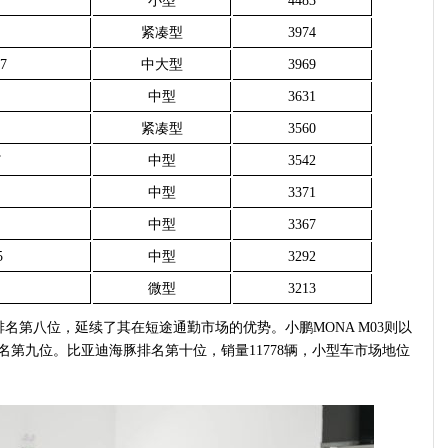
小型
4483
紧凑型
3974
7
中大型
3969
中型
3631
紧凑型
3560
T
中型
3542
中型
3371
中型
3367
5
中型
3292
微型
3213
量排名第八位，延续了其在短途通勤市场的优势。小鹏MONA M03则以
排名第九位。比亚迪海豚排名第十位，销量11778辆，小型车市场地位