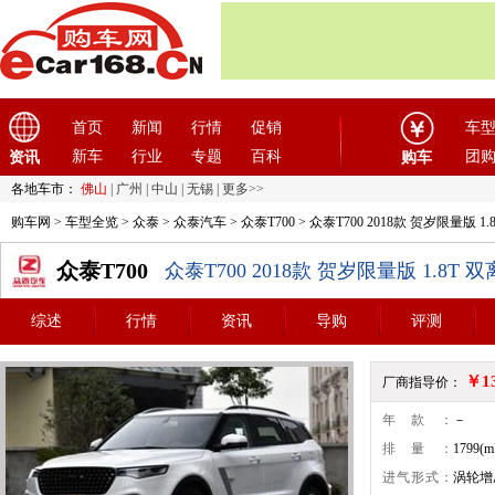
首页
新闻
行情
促销
车
新车
行业
专题
百科
团
资讯
购车
各地车市：
佛山
|
广州
|
中山
|
无锡
|
更多>>
购车网
>
车型全览
>
众泰
>
众泰汽车
>
众泰T700
> 众泰T700 2018款 贺岁限量版 1
众泰T700
众泰T700 2018款 贺岁限量版 1.8T 
综述
行情
资讯
导购
评测
￥1
厂商指导价：
年款：
－
排量：
1799(m
进气形式：
涡轮增