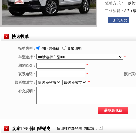
驱动方式：
－前轮
工信油耗：
8.7
＋加入对比
快速投单
投单类型：
询问最低价
参加团购
车型选择：
*
您的姓名：
*
联系电话：
*
预计买
您所在城市：
*
补充说明：
众泰T700
佛山
经销商
佛山
推荐经销商
切换城市