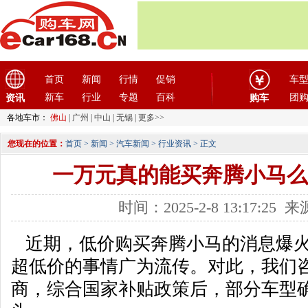
首页
新闻
行情
促销
车
新车
行业
专题
百科
团
资讯
购车
各地车市：
佛山
|
广州
|
中山
|
无锡
|
更多>>
您现在的位置：
首页
>
新闻
>
汽车新闻
>
行业资讯
> 正文
一万元真的能买奔腾小马么
时间：2025-2-8 13:17:2
近期，低价购买奔腾小马的消息爆火
超低价的事情广为流传。对此，我们
商，综合国家补贴政策后，部分车型