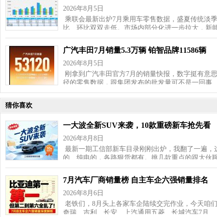
2026年8月5日
乘联会最新出炉7月乘用车零售数据，盛夏传统淡
比、环比双双走低。市场内部分化进一步拉大，新
广汽丰田7月销量5.3万辆 铂智品牌11586辆
2026年8月5日
刚拿到广汽丰田官方7月的销量快报，数字挺有意思—
径的零售数据，跟集团发布的批发量可不是一回事
猜你喜欢
一大波全新SUV来袭，10款重磅新车抢先看
2026年8月8日
最新一期工信部新车目录刚刚出炉，我翻了一遍，这
的、纯电的，各路狠货都有。挑几款重点的跟大伙聊
7月汽车厂商销量榜 自主车企六强销量排名
2026年8月6日
老铁们，8月头上各家车企陆续交完作业，今天咱
奇瑞、吉利、长安、上汽通用五菱、长城汽车7月…