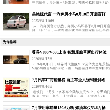
开启预售，共计推出3款车型，预售价格区间为2.89-
吴艳妮代言 一汽奔腾小马8月18日开启盲订
2023年8月10日
从一汽奔腾官方获悉，奔腾小马即将于8月18日开
时，8月10日，一汽奔腾正式与中国国家田径队合
为你推荐
尊界V800/V680上市 智慧座舱革新出行体验
2026年8月7日
2026年8月5日，尊界时代旗舰MPV及华为全场景
V800与尊界V680正式上市。当聚光灯照亮尊界时代
7月汽车厂商销量榜 自主车企六强销量排名
2026年8月6日
老铁们，8月头上各家车企陆续交完作业，今天咱
奇瑞、吉利、长安、上汽通用五菱、长城汽车7月…
7月乘用车销量150.6万辆 燃油车仅53.6万辆