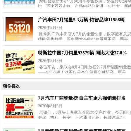
乘联会最新出炉7月乘用车零售数据，盛夏传统淡
比、环比双双走低。市场内部分化进一步拉大，新
广汽丰田7月销量5.3万辆 铂智品牌11586辆
2026年8月5日
刚拿到广汽丰田官方7月的销量快报，数字挺有意思—
径的零售数据，跟集团发布的批发量可不是一回事
特斯拉中国7月销量93579辆 同比大涨37.8%
2026年8月5日
各位车友，乘联会8月4日刚放榜的7月新能源销量
——93579辆！这不仅是今年单月交付新高，更是…
猜你喜欢
7月汽车厂商销量榜 自主车企六强销量排名
2026年8月6日
老铁们，8月头上各家车企陆续交完作业，今天咱
奇瑞、吉利、长安、上汽通用五菱、长城汽车7月…