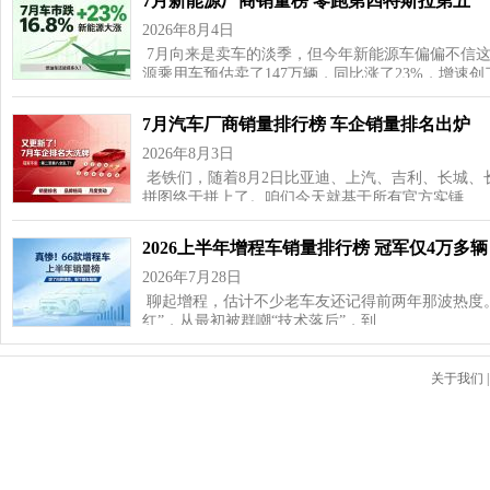
7月新能源厂商销量榜 零跑第四特斯拉第五
2026年8月4日
7月向来是卖车的淡季，但今年新能源车偏偏不信这
源乘用车预估卖了147万辆，同比涨了23%，增速
7月汽车厂商销量排行榜 车企销量排名出炉
2026年8月3日
老铁们，随着8月2日比亚迪、上汽、吉利、长城、
拼图终于拼上了。咱们今天就基于所有官方实锤…
2026上半年增程车销量排行榜 冠军仅4万多辆
2026年7月28日
聊起增程，估计不少老车友还记得前两年那波热度
红”，从最初被群嘲“技术落后”，到…
关于我们