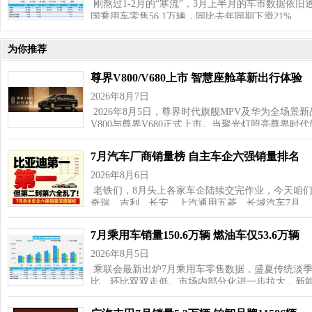
刚熬过1-2月的“寒流”，3月上半月的车市数据依旧
国乘用车零售56.1万辆，同比去年同期下滑21%…
为你推荐
尊界V800/V680上市 智慧座舱革新出行体验
2026年8月7日
2026年8月5日，尊界时代旗舰MPV及华为全场景
V800与尊界V680正式上市。当聚光灯照亮尊界时代
7月汽车厂商销量榜 自主车企六强销量排名
2026年8月6日
老铁们，8月头上各家车企陆续交完作业，今天咱
奇瑞、吉利、长安、上汽通用五菱、长城汽车7月…
7月乘用车销量150.6万辆 燃油车仅53.6万辆
2026年8月5日
乘联会最新出炉7月乘用车零售数据，盛夏传统淡
比、环比双双走低。市场内部分化进一步拉大，新