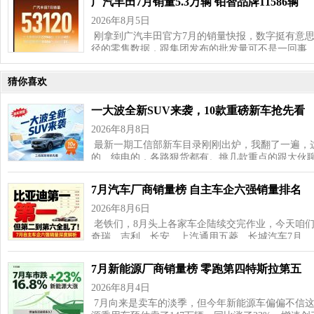
广汽丰田7月销量5.3万辆 铂智品牌11586辆
2026年8月5日
刚拿到广汽丰田官方7月的销量快报，数字挺有意思—
径的零售数据，跟集团发布的批发量可不是一回事
猜你喜欢
一大波全新SUV来袭，10款重磅新车抢先看
2026年8月8日
最新一期工信部新车目录刚刚出炉，我翻了一遍，这
的、纯电的，各路狠货都有。挑几款重点的跟大伙聊
7月汽车厂商销量榜 自主车企六强销量排名
2026年8月6日
老铁们，8月头上各家车企陆续交完作业，今天咱
奇瑞、吉利、长安、上汽通用五菱、长城汽车7月…
7月新能源厂商销量榜 零跑第四特斯拉第五
2026年8月4日
7月向来是卖车的淡季，但今年新能源车偏偏不信这