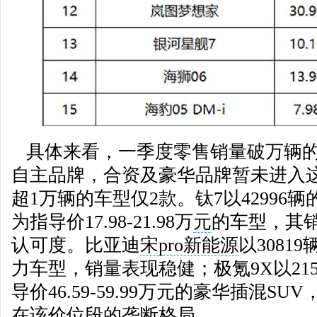
具体来看，一季度零售销量破万辆的
自主品牌，合资及豪华品牌暂未进入
超1万辆的车型仅2款。钛7以42996
为指导价17.98-21.98万
元
的车型，其
认可度。比亚迪
宋pro新能源
以3081
力车型，销量表现稳健；极氪9X以21
导价46.59-59.99万元的豪华插混S
在该价位段的垄断格局。