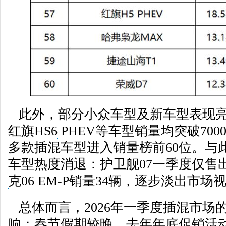
此外，部分小众车型及新车型表现亮
红旗H
S6
PHEV等车型销量均突破70
多款插混车型进入销量榜前60位。与
车型热度消退：护卫舰07一季度仅售出
克06
EM-P销量34辆，逐步淡出市场
总体而言，2026年一季度插混市场
响：春节假期较晚、去年年底促销活