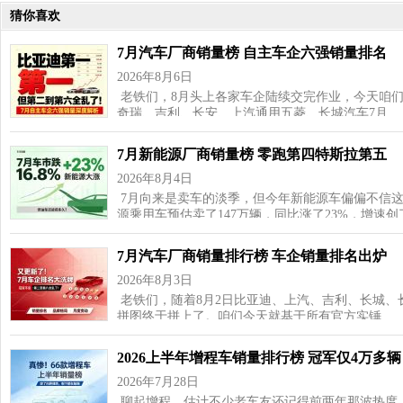
猜你喜欢
7月汽车厂商销量榜 自主车企六强销量排名
2026年8月6日
老铁们，8月头上各家车企陆续交完作业，今天咱
奇瑞、吉利、长安、上汽通用五菱、长城汽车7月…
7月新能源厂商销量榜 零跑第四特斯拉第五
2026年8月4日
7月向来是卖车的淡季，但今年新能源车偏偏不信这
源乘用车预估卖了147万辆，同比涨了23%，增速
7月汽车厂商销量排行榜 车企销量排名出炉
2026年8月3日
老铁们，随着8月2日比亚迪、上汽、吉利、长城、
拼图终于拼上了。咱们今天就基于所有官方实锤…
2026上半年增程车销量排行榜 冠军仅4万多辆
2026年7月28日
聊起增程，估计不少老车友还记得前两年那波热度