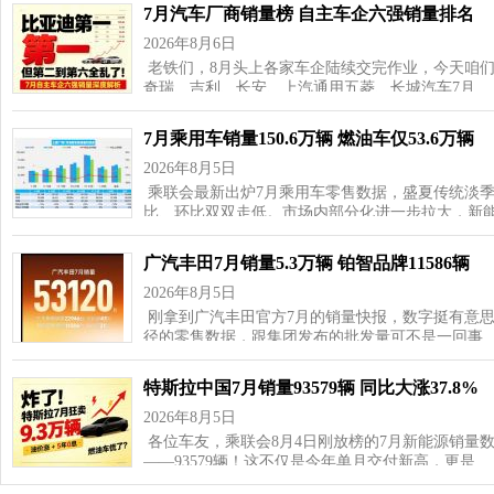
7月汽车厂商销量榜 自主车企六强销量排名
2026年8月6日
老铁们，8月头上各家车企陆续交完作业，今天咱
奇瑞、吉利、长安、上汽通用五菱、长城汽车7月…
7月乘用车销量150.6万辆 燃油车仅53.6万辆
2026年8月5日
乘联会最新出炉7月乘用车零售数据，盛夏传统淡
比、环比双双走低。市场内部分化进一步拉大，新
广汽丰田7月销量5.3万辆 铂智品牌11586辆
2026年8月5日
刚拿到广汽丰田官方7月的销量快报，数字挺有意思—
径的零售数据，跟集团发布的批发量可不是一回事
特斯拉中国7月销量93579辆 同比大涨37.8%
2026年8月5日
各位车友，乘联会8月4日刚放榜的7月新能源销量
——93579辆！这不仅是今年单月交付新高，更是…