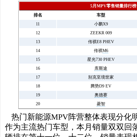
5月MPV零售销量排行榜
排名
车型
11
小鹏X9
12
ZEEKR 009
13
传祺E8 PHEV
14
传祺
M6
15
星光730 PHEV
16
库斯途
17
别克至境世家
18
腾势D9 EV
19
奥德赛
20
菱智
热门新能源MPV阵营整体表现分化明显
作为主流热门车型，本月销量双双回落，分