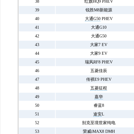
38
红旗HQ9 PHEV
39
锐胜M8新能源
40
大通G50
PHEV
41
大通G10
42
大通G50
43
大家7 EV
44
大家9 EV
45
瑞风RF8 PHEV
46
五菱佳辰
47
传祺E9 PHEV
48
五菱征程
49
嘉华
50
睿蓝8
51
途安
L
52
别克至境世家纯电
53
荣威iMAX8 DMH