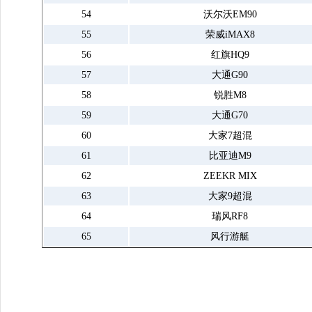
54
沃尔沃EM90
55
荣威iMAX8
56
红旗HQ9
57
大通G90
58
锐胜M8
59
大通G70
60
大家7超混
61
比亚迪M9
62
ZEEKR MIX
63
大家9超混
64
瑞风RF8
65
风行游艇