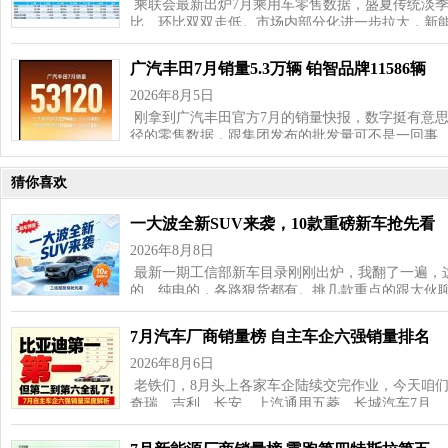
乘联会最新出炉7月乘用车零售数据，盛夏传统淡
比、环比双双走低。市场内部分化进一步拉大，新
广汽丰田7月销量5.3万辆 铂智品牌11586辆
2026年8月5日
刚拿到广汽丰田官方7月的销量快报，数字挺有意思—
径的零售数据，跟集团发布的批发量可不是一回事
猜你喜欢
一大波全新SUV来袭，10款重磅新车抢先看
2026年8月8日
最新一期工信部新车目录刚刚出炉，我翻了一遍，这
的、纯电的，各路狠货都有。挑几款重点的跟大伙聊
7月汽车厂商销量榜 自主车企六强销量排名
2026年8月6日
老铁们，8月头上各家车企陆续交完作业，今天咱
奇瑞、吉利、长安、上汽通用五菱、长城汽车7月…