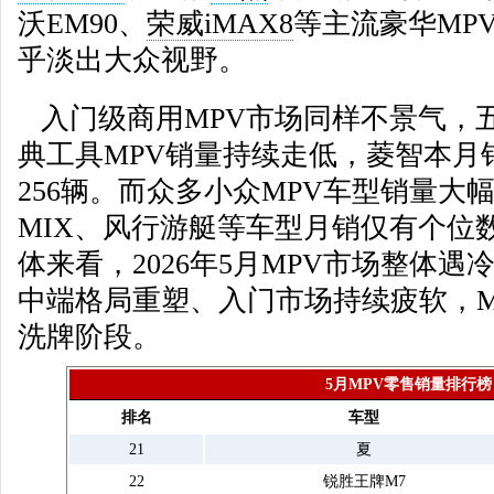
沃EM90、
荣威iMAX8
等主流豪华MP
乎淡出大众视野。
入门级商用MPV市场同样不景气，
典工具MPV销量持续走低，菱智本月销
256辆。而众多小众MPV车型销量大
MIX、风行游艇等车型月销仅有个位
体来看，2026年5月MPV市场整体
中端格局重塑、入门市场持续疲软，M
洗牌阶段。
5月MPV零售销量排行榜
排名
车型
21
夏
22
锐胜王牌M7