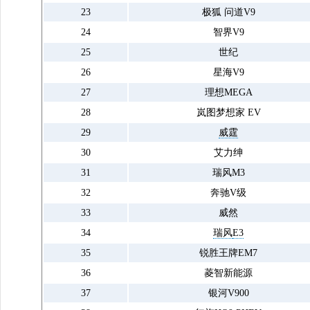
23
极狐 问道V9
24
智界V9
25
世纪
26
星海V9
27
理想MEGA
28
岚图梦想家 EV
29
威霆
30
艾力绅
31
瑞风M3
32
奔驰V级
33
威然
34
瑞风
E3
35
锐胜王牌EM7
36
菱智新能源
37
银河V900