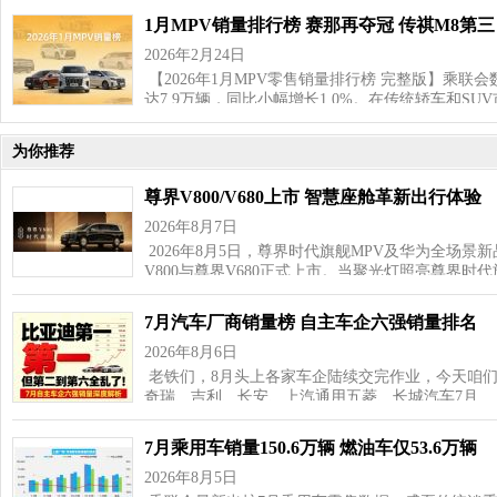
1月MPV销量排行榜 赛那再夺冠 传祺M8第三
2026年2月24日
【2026年1月MPV零售销量排行榜 完整版】乘联会
达7.9万辆，同比小幅增长1.0%。在传统轿车和SU
为你推荐
尊界V800/V680上市 智慧座舱革新出行体验
2026年8月7日
2026年8月5日，尊界时代旗舰MPV及华为全场景
V800与尊界V680正式上市。当聚光灯照亮尊界时代
7月汽车厂商销量榜 自主车企六强销量排名
2026年8月6日
老铁们，8月头上各家车企陆续交完作业，今天咱
奇瑞、吉利、长安、上汽通用五菱、长城汽车7月…
7月乘用车销量150.6万辆 燃油车仅53.6万辆
2026年8月5日