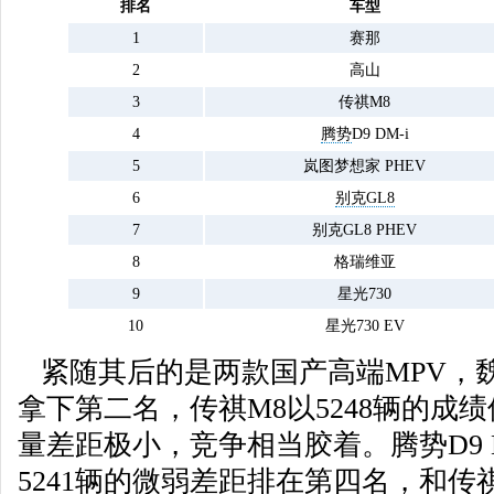
排名
车型
1
赛那
2
高山
3
传祺M8
4
腾势
D9 DM-i
5
岚图梦想家 PHEV
6
别克GL8
7
别克GL8 PHEV
8
格瑞维亚
9
星光730
10
星光730 EV
紧随其后的是两款国产高端MPV，魏
拿下第二名，传祺M8以5248辆的成
量差距极小，竞争相当胶着。腾势D9 
5241辆的微弱差距排在第四名，和传