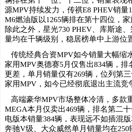
辆排在第十一位、十二位，销量表现
源MPV持续发力，传祺E8 PHEV销量
M6燃油版以1265辆排在第十四位，
除此之外，星光730 PHEV、库斯
量均在千辆级别，稳居榜单中上游位
传统经典合资MPV如今销量大幅缩
家用MPV奥德赛5月仅售出834辆，
更差，单月销量仅有269辆，位列第
家用MPV，如今已经彻底退出主流竞
高端豪华MPV市场整体冷清，多款
MEGA本月仅卖出469辆，排名第二
电版本销量384辆，表现远不如插混
奔驰V级
、大众
威然
单月销量均在25