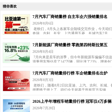
猜你喜欢
7月汽车厂商销量榜 自主车企六强销量排名
2026年8月6日
老铁们，8月头上各家车企陆续交完作业，今天咱
奇瑞、吉利、长安、上汽通用五菱、长城汽车7月…
7月新能源厂商销量榜 零跑第四特斯拉第五
2026年8月4日
7月向来是卖车的淡季，但今年新能源车偏偏不信这
源乘用车预估卖了147万辆，同比涨了23%，增速
7月汽车厂商销量排行榜 车企销量排名出炉
2026年8月3日
老铁们，随着8月2日比亚迪、上汽、吉利、长城、
拼图终于拼上了。咱们今天就基于所有官方实锤…
2026上半年增程车销量排行榜 冠军仅4万多辆
2026年7月28日