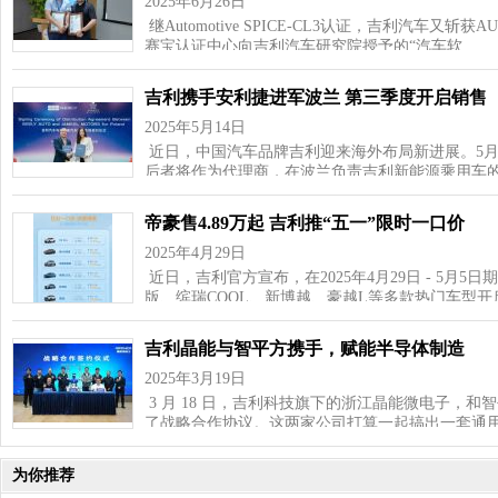
2025年6月26日
继Automotive SPICE-CL3认证，吉利汽车又斩获
赛宝认证中心向吉利汽车研究院授予的“汽车软…
吉利携手安利捷进军波兰 第三季度开启销售
2025年5月14日
近日，中国汽车品牌吉利迎来海外布局新进展。5月
后者将作为代理商，在波兰负责吉利新能源乘用车
帝豪售4.89万起 吉利推“五一”限时一口价
2025年4月29日
近日，吉利官方宣布，在2025年4月29日 - 5月5
版、缤瑞COOL、新博越、豪越L等多款热门车型
吉利晶能与智平方携手，赋能半导体制造
2025年3月19日
3 月 18 日，吉利科技旗下的浙江晶能微电子，
了战略合作协议。这两家公司打算一起搞出一套通
为你推荐