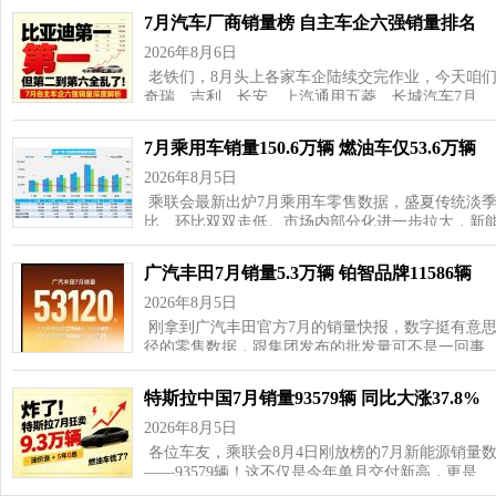
7月汽车厂商销量榜 自主车企六强销量排名
2026年8月6日
老铁们，8月头上各家车企陆续交完作业，今天咱
奇瑞、吉利、长安、上汽通用五菱、长城汽车7月…
7月乘用车销量150.6万辆 燃油车仅53.6万辆
2026年8月5日
乘联会最新出炉7月乘用车零售数据，盛夏传统淡
比、环比双双走低。市场内部分化进一步拉大，新
广汽丰田7月销量5.3万辆 铂智品牌11586辆
2026年8月5日
刚拿到广汽丰田官方7月的销量快报，数字挺有意思—
径的零售数据，跟集团发布的批发量可不是一回事
特斯拉中国7月销量93579辆 同比大涨37.8%
2026年8月5日
各位车友，乘联会8月4日刚放榜的7月新能源销量
——93579辆！这不仅是今年单月交付新高，更是…