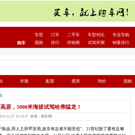
车型
订车
二手车
车型对比
专业导购
团购
排行
经销商
试驾评测
销量排行
购车
购
评测
配置
图库
询价
团购
文
高原，5000米海拔试驾哈弗猛龙！
23-11-27 15:14:17 来源：购车网
于险远,而人之所罕至焉,故非有志者不能至也”。21世纪除了要有足够