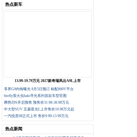
热点新车
13.99-19.79万元 2027款奇瑞风云A9L上市
·
享界G9内饰曝光 8月5日预订 标配800V平台
·
firefly萤火虫halo寻光系列首款车型官图
·
腾势Z9S开启预售 预售价31.98-38.98万元
·
中大型SUV 五菱星光L上市售价10.98万元起
·
一汽悦意08正式上市 售价9.99-13.99万元
热点新闻