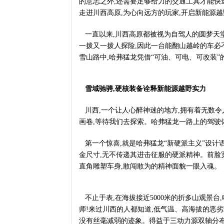
的意志之外,还需要足够给力的交通工具才能快速
走进川西高原,为心向远方的玩家,开启新能源
一直以来,川西高原都被视为自驾人的圆梦天堂
一拨又一拨人探险,因此一台能翻山越岭的车必
雪山路中,哈弗猛龙凭借“可油、可电、可改装”
雪域驰骋,硬核装备诠释新能源越野实力
川西,一个让人心醉神迷的地方,拥有着无数令
画卷,等待我们去探索。哈弗猛龙一路上的驾驶
第一个惊喜,就是哈弗猛龙“新硬派主义”设计
金尺寸,无不传递其进击征服的硬派精神。前脸宽
直角雕塑车身,敢闯敢为的精神面貌一眼入魂。
不止于表,在海拔接近5000米的折多山观景台
师!来过川西的人都知道,低气温、高海拔的恶
没有丝毫减弱的迹象。得益于三动力源双轴分布的