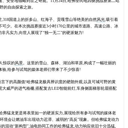
、安全地领略到世之奇观。11月24日,哈弗全民电四驱挑战赛第二站
越野的自由探索之旅。
,318国道上的折多山、红海子、贡嘎雪山等绝美的自然
风光
,吸引着
不可少。在本次挑战赛接近3小时170公里的城市道路、高速公路、冰
的非凡实力,向世人展现了“独一无二”的硬派魅力!
人惊叹的
风景
。这里的雪山、森林、湖泊和草原,构成了一幅壮丽的
体验,给参与试驾的媒体老师们带来了不少惊喜!
语言下的高颜值!哈弗猛龙极具辨识度的硬朗外观,以及可城可野的黄
大威严的进气格栅,搭配复古LED智能前灯,车身侧面梯形轮眉搭配
,哈弗猛龙更是将表里如一的硬派实力,展现给所有参与试驾的媒体老
劣环境会让燃油车出现动力迟滞、减弱的“高反”现象。但哈弗猛龙动力
混动“新构型”,油电协同工作的哈弗猛龙,动力响应依旧十分迅猛,