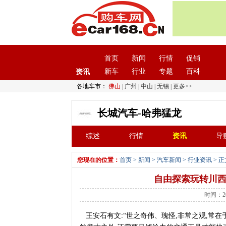
首页
新闻
行情
促销
新车
行业
专题
百科
资讯
各地车市：
佛山
|
广州
|
中山
|
无锡
|
更多>>
长城汽车-哈弗猛龙
综述
行情
资讯
导
您现在的位置：
首页
>
新闻
>
汽车新闻
>
行业资讯
> 正
自由探索玩转川西
时间：20
王安石有文:“世之奇伟、瑰怪,非常之观,常在