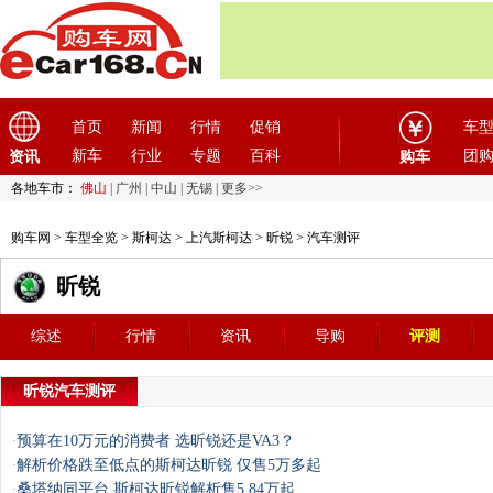
首页
新闻
行情
促销
车
新车
行业
专题
百科
团
资讯
购车
各地车市：
佛山
|
广州
|
中山
|
无锡
|
更多>>
购车网
>
车型全览
>
斯柯达
>
上汽斯柯达
>
昕锐
> 汽车测评
昕锐
综述
行情
资讯
导购
评测
昕锐汽车测评
预算在10万元的消费者 选昕锐还是VA3？
·
解析价格跌至低点的斯柯达昕锐 仅售5万多起
·
桑塔纳同平台 斯柯达昕锐解析售5.84万起
·