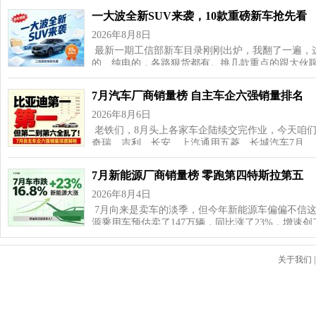
一大波全新SUV来袭，10款重磅新车抢先看
2026年8月8日
最新一期工信部新车目录刚刚出炉，我翻了一遍，这
的、纯电的，各路狠货都有。挑几款重点的跟大伙聊
7月汽车厂商销量榜 自主车企六强销量排名
2026年8月6日
老铁们，8月头上各家车企陆续交完作业，今天咱
奇瑞、吉利、长安、上汽通用五菱、长城汽车7月…
7月新能源厂商销量榜 零跑第四特斯拉第五
2026年8月4日
7月向来是卖车的淡季，但今年新能源车偏偏不信这
源乘用车预估卖了147万辆，同比涨了23%，增速
关于我们