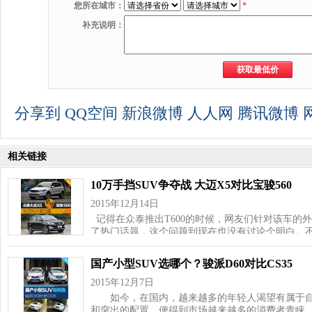
您所在城市：
*
补充说明：
分享到
QQ空间
新浪微博
人人网
腾讯微博
相关链接
10万手挡SUV争夺战 大迈X5对比宝骏560
2015年12月14日
记得在众泰推出T600的时候，网友们针对该车的
了热门话题，这个问题到现在也没有讨论个明白。
国产小型SUV选哪个？骏派D60对比CS35
2015年12月7日
如今，在国内，越来越多的年轻人渴望有属于自己
和突出的配置，便得到市场越来越多的消费者青睐