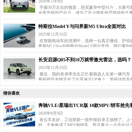
2026年1月9日
手握30万左右的预算，想买豪华中型SUV，大家可
全面升级的产品力，成为了不少朋友持币等待的主
特斯拉Model Y与问界新M5 Ultra全面对比
2025年12月31日
在智能电动车的浪潮中，选择一台真正懂你、护你
界新M5 Ultra与特斯拉Model Y同台竞技，我们
长安启源Q05不到10万就带激光雷达，选吗？
2025年12月25日
最近，我的表弟李先生正忙着挑选人生第一辆汽车，
最初把目光锁定在了比亚迪元UP身上，觉得这款车
猜你喜欢
奔驰VLE/星瑞出TCR版 10款MPV/轿车抢先
2026年8月9日
各位车友好，工信部新一批申报目录又放榜了。上一
转，主角换成了MPV和轿车，而且看点一点不比SU