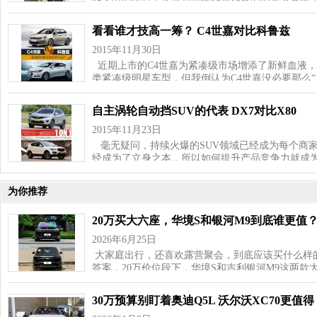
看看谁才技高一筹？ C4世嘉对比科鲁兹
2015年11月30日
近期上市的C4世嘉为紧凑级市场增添了新鲜血液，
类紧凑级明星车型，但我倒认为C4世嘉没必要那么“
自主涡轮自动挡SUV的代表 DX7对比X80
2015年11月23日
毫无疑问，持续火爆的SUV领域已经成为每个商
经成为了立身之本，所以如何提升产品竞争力就成
为你推荐
20万买大六座，华境S和银河M9到底谁更值
2026年6月25日
大家庭出行，还喜欢露营聚会，到底应该买什么样的
答案，20万价位段下，华境S和吉利银河M9这两款大
30万预算别盯着奥迪Q5L 沃尔沃XC70更值得