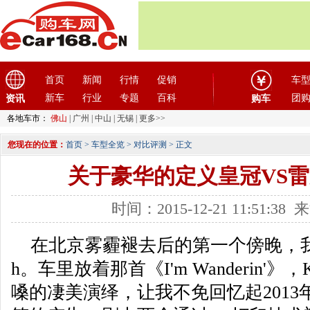
首页
新闻
行情
促销
车
新车
行业
专题
百科
团
资讯
购车
各地车市：
佛山
|
广州
|
中山
|
无锡
|
更多>>
您现在的位置：
首页
>
车型全览
>
对比评测
> 正文
关于豪华的定义皇冠VS雷克
时间：2015-12-21 11:51:
在北京雾霾褪去后的第一个傍晚，我开
h。车里放着那首《I'm Wanderin'》，Kr
嗓的凄美演绎，让我不免回忆起201