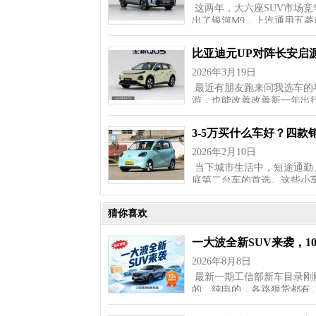
这两年，大六座SUV市场
出了银河M9，上汽通用五菱
比亚迪元UP对阵长安启源
2026年3月19日
最近有朋友跑来问我选车的
游，也能改善改善新一年出
3-5万买什么车好？四
2026年2月10日
当下城市生活中，短途通勤
庭第二台车的首选。这些小
猜你喜欢
一大波全新SUV来袭，1
2026年8月8日
最新一期工信部新车目录刚
的、纯电的，各路狠货都有