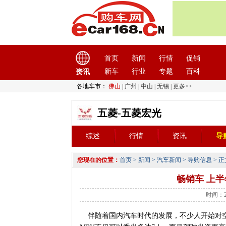
首页
新闻
行情
促销
新车
行业
专题
百科
资讯
各地车市：
佛山
|
广州
|
中山
|
无锡
|
更多>>
五菱-五菱宏光
综述
行情
资讯
导
您现在的位置：
首页
>
新闻
>
汽车新闻
>
导购信息
> 正
畅销车 上半
时间：20
伴随着国内汽车时代的发展，不少人开始对空