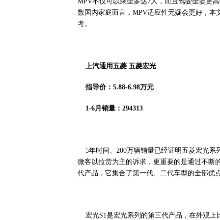
MPV不仅可以乘坐多达7人，而且驾驶坐姿更
数国内家庭而言，MPV适应性无疑会更好，本
考。
上汽通用五菱
五菱宏光
指导价：5.88-6.98万
元
1-6月销量：294313
5年时间、200万辆销量已经证明五菱宏光系
微客以拉货为主的诉求，更重要的是通过不断的
代产品，它集合了第一代、二代车型的全部优
宏光S1是宏光系列的第三代产品，在外观上