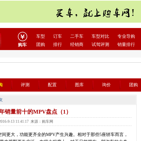
车型
订车
二手车
车型对比
专业导购
团购
排行
经销商
试驾评测
销量排行
购车
购
评测
配置
图库
询价
团购
文
年销量前十的MPV盘点（1）
16-9-13 11:41:17 来源：购车网
间更大，功能更齐全的MPV产生兴趣。相对于那些5座轿车而言，