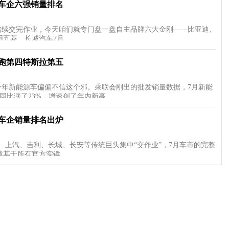
主车企六强销量排名
陆续交完作业，今天咱们就专门盘一盘自主品牌六大金刚——比亚迪、
用五菱、长城汽车7月…
零跑第四特斯拉第五
今年新能源车偏偏不信这个邪。乘联会刚出的批发销量数据，7月新能
，同比涨了23%，增速创了年内新高…
 车企销量排名出炉
、上汽、吉利、长城、长安等传统巨头集中“交作业”，7月车市的完整
就基于所有官方实锤…