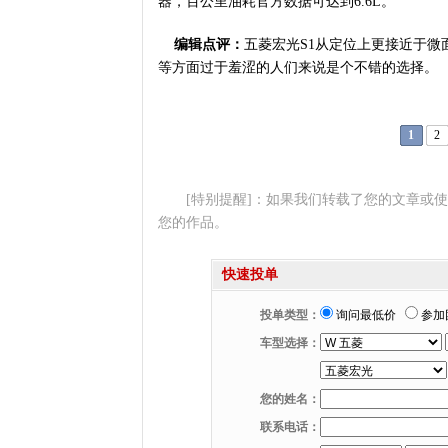
器，百公里油耗官方数据可达到6.6L。
编辑点评：
五菱宏光S1从定位上更接近于微
等方面过于羞涩的人们来说是个不错的选择。
1
2
[特别提醒]：如果我们转载了您的文章或
您的作品。
快速投单
投单类型：
询问最低价
参加
车型选择：
您的姓名：
联系电话：