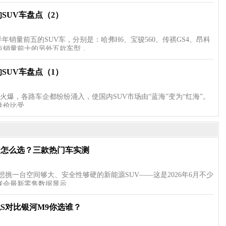
SUV车盘点（2）
年销量前五的SUV车，分别是：哈弗H6、宝骏560、传祺GS4、昂科
点销量前十的另外五款车型，…
SUV车盘点（1）
火爆，各路车企都纷纷涌入，使国内SUV市场由“蓝海”变为“红海”。
性价比受…
UV怎么选？三款热门车实测
想挑一台空间够大、安全性够硬的新能源SUV——这是2026年6月不少
联会最新零售数据显示…
境S对比银河M9你选谁？