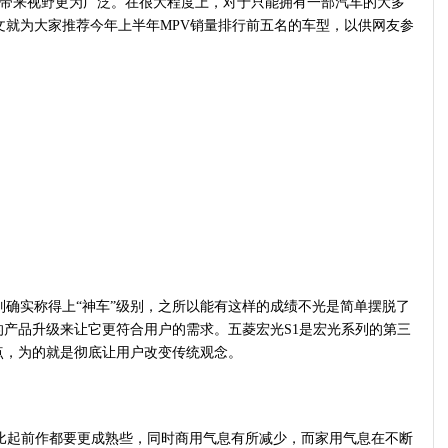
高带来视野更为广泛。在很大程度上，对于只能拥有一部汽车的大多
文就为大家推荐今年上半年MPV销量排行前五名的车型，以供网友参
列确实称得上“神车”级别，之所以能有这样的成绩不光是简单摆脱了
产品升级来让它更符合用户的需求。五菱宏光S1是宏光系列的第三
点，为的就是彻底让用户改变传统观念。
比起前作都要更成熟些，同时商用气息有所减少，而家用气息在不断