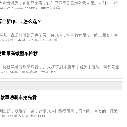
竞争愈发激烈，但细品来看，它们已不再是高端阵营专属。吉利去年推
前不久也带来了华境S，两款车都主…
全新Q05，怎么选？
事儿，说是打算趁开春了买一台SUV，能带着女朋友、约上朋友去春
行的品质。不过，他说到了一个重点…
款销量最高微型车推荐
、接娃买菜等刚需场景，让3-5万元纯电微型车成为上班族、宝妈及家
车小巧好停、用车省钱、性价比突…
0款重磅新车抢先看
刚出炉，我翻了一遍，这期SUV扎堆得厉害，国产的、合资的、硬派
。挑几款重点的跟大伙聊聊。 …