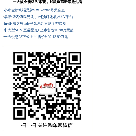
一大波全新SUV来袭，10款重磅新车抢先看
·
小米全新高端品牌Sky Nomad寻天官宣
·
享界G9内饰曝光 8月5日预订 标配800V平台
·
firefly萤火虫halo寻光系列首款车型官图
·
中大型SUV 五菱星光L上市售价10.98万元起
·
一汽悦意08正式上市 售价9.99-13.99万元