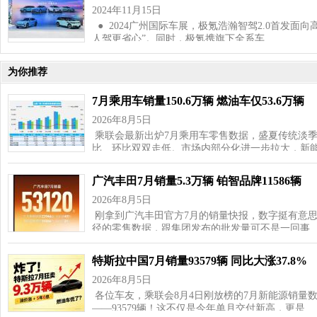
2024年11月15日
● 2024广州国际车展，极氪浩瀚智驾2.0首发面向
人驾更省心”。同时，极氪携旗下全系车…
为你推荐
7月乘用车销量150.6万辆 燃油车仅53.6万辆
2026年8月5日
乘联会最新出炉7月乘用车零售数据，盛夏传统淡
比、环比双双走低。市场内部分化进一步拉大，新
广汽丰田7月销量5.3万辆 铂智品牌11586辆
2026年8月5日
刚拿到广汽丰田官方7月的销量快报，数字挺有意思—
径的零售数据，跟集团发布的批发量可不是一回事
特斯拉中国7月销量93579辆 同比大涨37.8%
2026年8月5日
各位车友，乘联会8月4日刚放榜的7月新能源销量
——93579辆！这不仅是今年单月交付新高，更是…