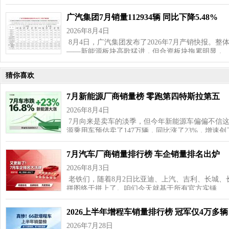
广汽集团7月销量112934辆 同比下降5.48%
2026年8月4日
8月4日，广汽集团发布了2026年7月产销快报。
——新能源板块高歌猛进，但合资板块拖累明显，
猜你喜欢
7月新能源厂商销量榜 零跑第四特斯拉第五
2026年8月4日
7月向来是卖车的淡季，但今年新能源车偏偏不信这
源乘用车预估卖了147万辆，同比涨了23%，增速
7月汽车厂商销量排行榜 车企销量排名出炉
2026年8月3日
老铁们，随着8月2日比亚迪、上汽、吉利、长城、
拼图终于拼上了。咱们今天就基于所有官方实锤…
2026上半年增程车销量排行榜 冠军仅4万多辆
2026年7月28日