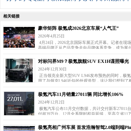
相关链接
豪华矩阵 极氪成2026北京车展“人气王”
2026年4月25日
4月24日，2026北京国际车展正式开幕。记者在
高端品牌正从产品竞争走向品牌体系竞争，成为展
对标问界M9？极氪旗舰SUV EX1H谍照曝光
2024年12月30日
正当领克全新大型SUV L946发布预热的同时，极氪
用了与领克L946近似的外观造型，这让我们想到了
极氪汽车11月销量27011辆 同比增长106%
2024年12月2日
极氪汽车公布11月交付数据，共计交付新车27011
付超39万台。12月全系限时权益延续，至高立省11
极氪亮相广州车展 首发浩瀚智驾2.0端到端Plu