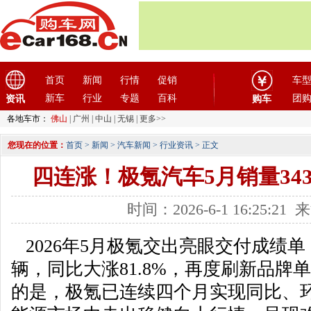
首页
新闻
行情
促销
车
新车
行业
专题
百科
团
资讯
购车
各地车市：
佛山
|
广州
|
中山
|
无锡
|
更多>>
您现在的位置：
首页
>
新闻
>
汽车新闻
>
行业资讯
> 正文
四连涨！极氪汽车5月销量3437
时间：2026-6-1 16:25:2
2026年5月极氪交出亮眼交付成绩单，
辆，同比大涨81.8%，再度刷新品牌
的是，极氪已连续四个月实现同比、