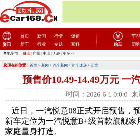
首页
新闻
行情
促销
车
新车
行业
专题
百科
团
资讯
购车
各地车市：
佛山
|
广州
|
中山
|
无锡
|
更多>>
您现在的位置：
首页
>
新闻
>
汽车新闻
>
新车速递
> 正文
预售价10.49-14.49万元 
时间：2026-6-1 0:0:0
近日，一汽悦意08正式开启预售，预售价1
新车定位为一汽悦意B+级首款旗舰家
家庭量身打造。