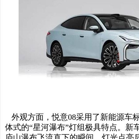
外观方面，悦意08采用了新能源车
体式的“星河瀑布”灯组极具特点。新
庐山瀑布飞流直下的瞬间。灯光点亮