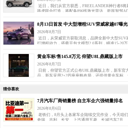
近日，我们从官方获悉，FREELANDER神行者8
路虎联合打造，将配备896线激光雷达、乾崑智驾AD
8月13日首发 中大型增程SUV荣威家越07曝光
2026年8月7日
近日，从荣威官方获取消息，品牌全新中大型SUV家
打增程动力，搭载豆包大模型2.0系列，瞄准15‑20
黄金车标/售145.8万元 仰望U8L鼎藏版上市
2026年8月7日
日前，仰望官方正式公布U8L鼎藏版上市，新车官方
品，新车采用2+2四座座舱布局，还提供黄金车标
猜你喜欢
7月汽车厂商销量榜 自主车企六强销量排名
2026年8月6日
老铁们，8月头上各家车企陆续交完作业，今天咱
奇瑞、吉利、长安、上汽通用五菱、长城汽车7月…