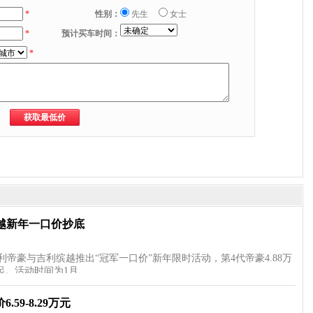
*
性别：
先生
女士
*
预计买车时间：
*
缤越新年一口价抄底
帝豪与吉利缤越推出“冠军一口价”新年限时活动，第4代帝豪4.88万
元起。活动时间为1月…
59-8.29万元