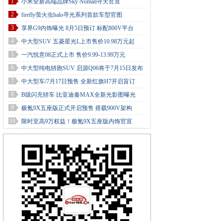
1
小米全新高端品牌Sky Nomad寻天官宣
2
firefly萤火虫halo寻光系列首款车型官图
3
享界G9内饰曝光 8月5日预订 标配800V平台
4
中大型SUV 五菱星光L上市售价10.98万元起
5
一汽悦意08正式上市 售价9.99-13.99万元
6
中大型纯电轿跑SUV 启源Q06将于7月15日发布
7
中大型车/7月17日预售 全新红旗H7开启盲订
8
B级闪充轿车 比亚迪秦MAX全新光影图曝光
9
极氪9X五座版正式开启预售 搭载900V架构
10
限时至高9万权益！极氪9X五座版内饰官宣