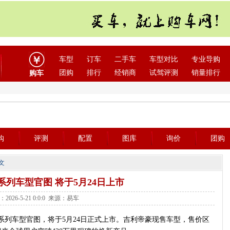
车型
订车
二手车
车型对比
专业导购
团购
排行
经销商
试驾评测
销量排行
购车
购
评测
配置
图库
询价
团购
文
列车型官图 将于5月24日上市
2026-5-21 0:0:0 来源：易车
系列车型官图，将于5月24日正式上市。吉利帝豪现售车型，售价区