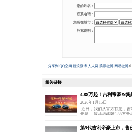
您的姓名：
联系电话：
您所在城市：
补充说明：
分享到
QQ空间
新浪微博
人人网
腾讯微博
网易微博
0
相关链接
4.88万起！吉利帝豪&
2026年1月15日
近日，我们从官方获悉，吉利
元起， 缤越超能版5.88万
第5代吉利帝豪上市，售价6.