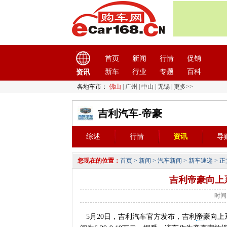
首页
新闻
行情
促销
新车
行业
专题
百科
资讯
各地车市：
佛山
|
广州
|
中山
|
无锡
|
更多>>
吉利汽车-帝豪
综述
行情
资讯
导
您现在的位置：
首页
>
新闻
>
汽车新闻
>
新车速递
> 正
吉利帝豪向上系
时间：
5月20日，吉利汽车官方发布，吉利
帝豪
向上