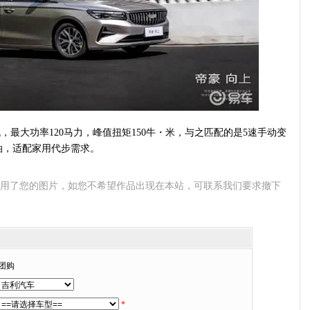
，最大功率120马力，峰值扭矩150牛・米，与之匹配的是5速手动变
油，适配家用代步需求。
使用了您的图片，如您不希望作品出现在本站，可联系我们要求撤下
团购
*