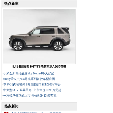
热点新车
8月14日预售 神行者8搭载乾崑ADS5智驾
·
小米全新高端品牌Sky Nomad寻天官宣
·
firefly萤火虫halo寻光系列首款车型官图
·
享界G9内饰曝光 8月5日预订 标配800V平台
·
中大型SUV 五菱星光L上市售价10.98万元起
·
一汽悦意08正式上市 售价9.99-13.99万元
热点新闻