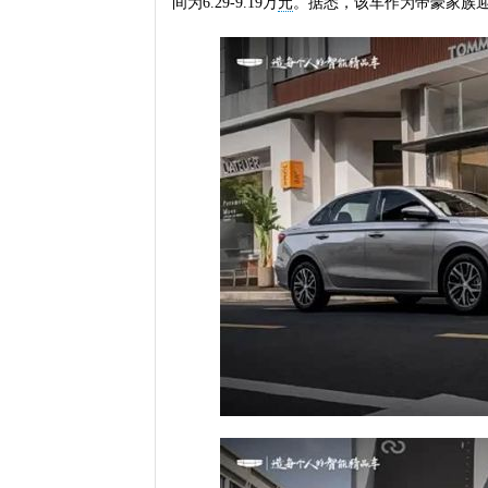
间为6.29-9.19万
元
。据悉，该车作为帝豪家族迎