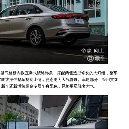
进气格栅内嵌直瀑式镀铬饰条，搭配两侧造型修长的大灯组，整车
式腰线拉伸整车视觉比例，姿态更为大气舒展。车尾部分，采用贯穿
，新车还新增荣耀金专属车身配色，风格更显轻奢大气。