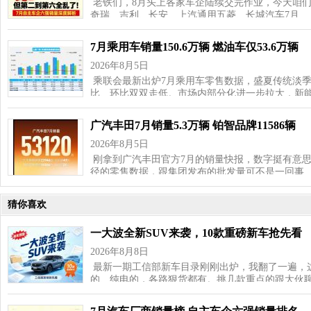
老铁们，8月头上各家车企陆续交完作业，今天咱
奇瑞、吉利、长安、上汽通用五菱、长城汽车7月…
7月乘用车销量150.6万辆 燃油车仅53.6万辆
2026年8月5日
乘联会最新出炉7月乘用车零售数据，盛夏传统淡
比、环比双双走低。市场内部分化进一步拉大，新
广汽丰田7月销量5.3万辆 铂智品牌11586辆
2026年8月5日
刚拿到广汽丰田官方7月的销量快报，数字挺有意思—
径的零售数据，跟集团发布的批发量可不是一回事
猜你喜欢
一大波全新SUV来袭，10款重磅新车抢先看
2026年8月8日
最新一期工信部新车目录刚刚出炉，我翻了一遍，这
的、纯电的，各路狠货都有。挑几款重点的跟大伙聊