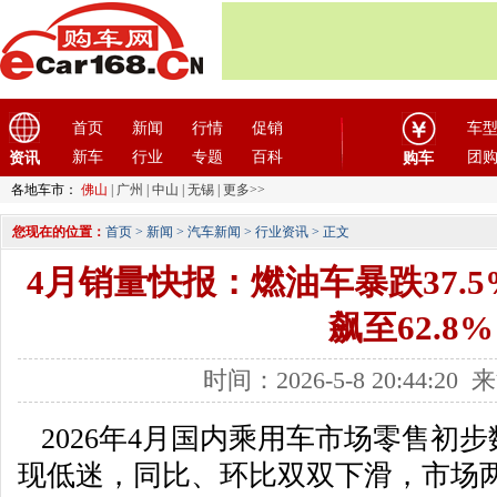
首页
新闻
行情
促销
车
新车
行业
专题
百科
团
资讯
购车
各地车市：
佛山
|
广州
|
中山
|
无锡
|
更多>>
您现在的位置：
首页
>
新闻
>
汽车新闻
>
行业资讯
> 正文
4月销量快报：燃油车暴跌37.
飙至62.8%
时间：2026-5-8 20:44:2
2026年4月国内乘用车市场零售初
现低迷，同比、环比双双下滑，市场