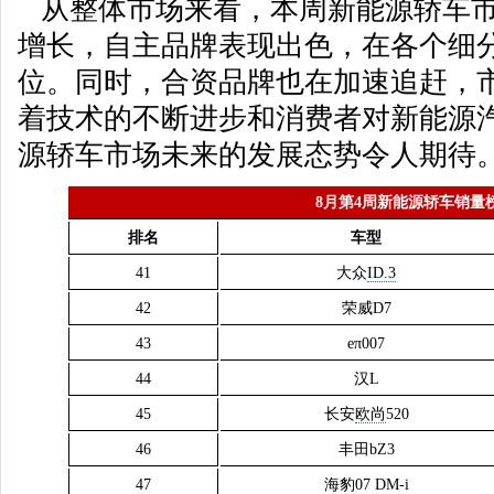
从整体市场来看，本周新能源轿车市
增长，自主品牌表现出色，在各个细
位。同时，合资品牌也在加速追赶，
着技术的不断进步和消费者对新能源
源轿车市场未来的发展态势令人期待
8月第4周新能源轿车销量
排名
车型
41
大众
ID.3
42
荣威D7
43
eπ007
44
汉L
45
长安
欧尚
520
46
丰田bZ3
47
海豹07 DM-i