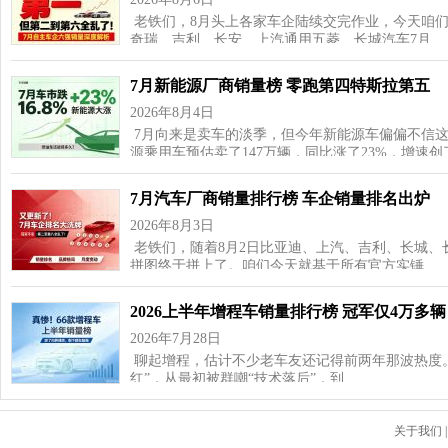
老铁们，8月头上各家车企陆续交完作业，今天咱
奇瑞、吉利、长安、上汽通用五菱、长城汽车7月…
7月新能源厂商销量榜 零跑第四特斯拉第五
2026年8月4日
7月向来是卖车的淡季，但今年新能源车偏偏不信这
源乘用车预估卖了147万辆，同比涨了23%，增速
7月汽车厂商销量排行榜 车企销量排名出炉
2026年8月3日
老铁们，随着8月2日比亚迪、上汽、吉利、长城、
拼图终于拼上了。咱们今天就基于所有官方实锤…
2026上半年增程车销量排行榜 冠军仅4万多辆
2026年7月28日
聊起增程，估计不少老车友还记得前两年那波热度
红”，从最初被群嘲“技术落后”，到…
关于我们