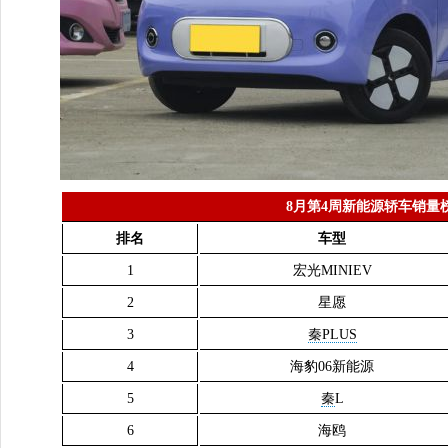
8月第4周新能源轿车销量
排名
车型
1
宏光MINIEV
2
星愿
3
秦PLUS
4
海豹06新能源
5
秦
L
6
海鸥