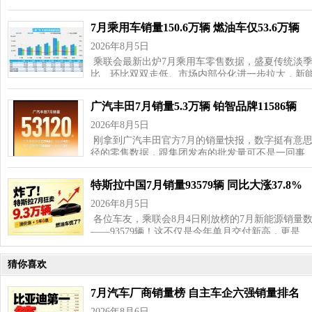
7月乘用车销量150.6万辆 燃油车仅53.6万辆
2026年8月5日
乘联会最新出炉7月乘用车零售数据，盛夏传统淡
比、环比双双走低。市场内部分化进一步拉大，新
广汽丰田7月销量5.3万辆 铂智品牌11586辆
2026年8月5日
刚拿到广汽丰田官方7月的销量快报，数字挺有意思—
径的零售数据，跟集团发布的批发量可不是一回事
特斯拉中国7月销量93579辆 同比大涨37.8%
2026年8月5日
各位车友，乘联会8月4日刚放榜的7月新能源销量
——93579辆！这不仅是今年单月交付新高，更是…
猜你喜欢
7月汽车厂商销量榜 自主车企六强销量排名
2026年8月6日