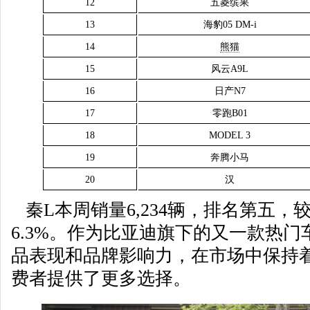
12
五菱缤果
13
海豹05 DM-i
14
熊猫
15
风云A9L
16
日产N7
17
零跑B01
18
MODEL 3
19
奔腾小马
20
汉
秦L本周销量6,234辆，排名第五，较
6.3%。作为比亚迪旗下的又一款热门
品表现和品牌影响力，在市场中保持
费者提供了更多选择。