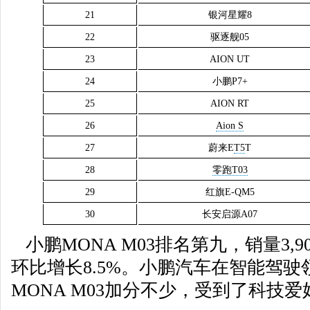
21
银河星耀8
22
驱逐舰05
23
AION UT
24
小鹏P7+
25
AION RT
26
Aion S
27
蔚来E
T5
T
28
零跑T03
29
红旗E-QM5
30
长安启源A07
小鹏MONA M03排名第九，销量3,90
环比增长8.5%。小鹏汽车在智能驾
MONA M03加分不少，受到了科技