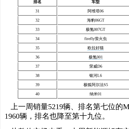
排名
车型
31
阿维塔06
32
海豹06GT
33
极氪007GT
34
firefly萤火虫
35
欧拉好猫
36
极氪001
37
荣威D6
38
银河L6
39
极狐阿尔法S5
40
纳米01
上一周销量5219辆、排名第七位的M
1960辆，排名也降至第十九位。