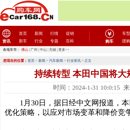
首页
新闻
行情
促销
车
新车
行业
专题
百科
团
资讯
购车
各地车市：
佛山
|
广州
|
中山
|
无锡
|
更多>>
您现在的位置：
首页
>
新闻
>
汽车新闻
>
行业资讯
> 正文
持续转型 本田中国将大
时间：2024-1-31 10:0:1
1月30日，据日经中文网报道，本
优化策略，以应对市场变革和降价竞