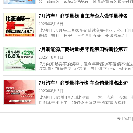
的、纯电的，各路狠货都有。挑几款重点的跟大伙聊
7月汽车厂商销量榜 自主车企六强销量排名
2026年8月6日
老铁们，8月头上各家车企陆续交完作业，今天咱
奇瑞、吉利、长安、上汽通用五菱、长城汽车7月…
7月新能源厂商销量榜 零跑第四特斯拉第五
2026年8月4日
7月向来是卖车的淡季，但今年新能源车偏偏不信这
源乘用车预估卖了147万辆，同比涨了23%，增速
7月汽车厂商销量排行榜 车企销量排名出炉
2026年8月3日
老铁们，随着8月2日比亚迪、上汽、吉利、长城、
拼图终于拼上了。咱们今天就基于所有官方实锤…
关于我们