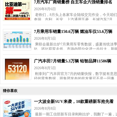
7月汽车厂商销量榜 自主车企六强销量排名
2026年8月6日
老铁们，8月头上各家车企陆续交完作业，今天咱
奇瑞、吉利、长安、上汽通用五菱、长城汽车7月…
7月乘用车销量150.6万辆 燃油车仅53.6万辆
2026年8月5日
乘联会最新出炉7月乘用车零售数据，盛夏传统淡
比、环比双双走低。市场内部分化进一步拉大，新
广汽丰田7月销量5.3万辆 铂智品牌11586辆
2026年8月5日
刚拿到广汽丰田官方7月的销量快报，数字挺有意思—
径的零售数据，跟集团发布的批发量可不是一回事
猜你喜欢
一大波全新SUV来袭，10款重磅新车抢先看
2026年8月8日
最新一期工信部新车目录刚刚出炉，我翻了一遍，这