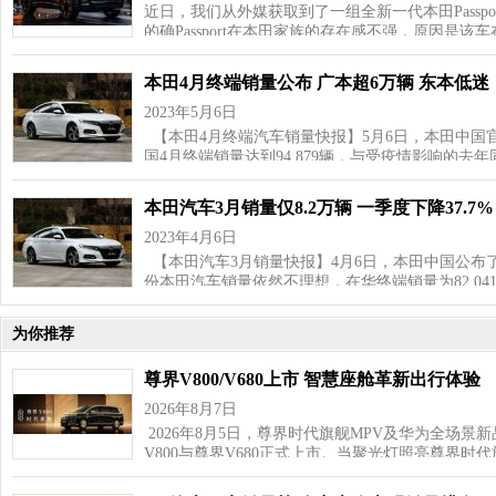
近日，我们从外媒获取到了一组全新一代本田Passp
的确Passport在本田家族的存在感不强，原因是该车
本田4月终端销量公布 广本超6万辆 东本低迷
2023年5月6日
【本田4月终端汽车销量快报】5月6日，本田中国
国4月终端销量达到94,879辆，与受疫情影响的去
本田汽车3月销量仅8.2万辆 一季度下降37.7%
2023年4月6日
【本田汽车3月销量快报】4月6日，本田中国公布了
份本田汽车销量依然不理想，在华终端销量为82,04
为你推荐
尊界V800/V680上市 智慧座舱革新出行体验
2026年8月7日
2026年8月5日，尊界时代旗舰MPV及华为全场景
V800与尊界V680正式上市。当聚光灯照亮尊界时代