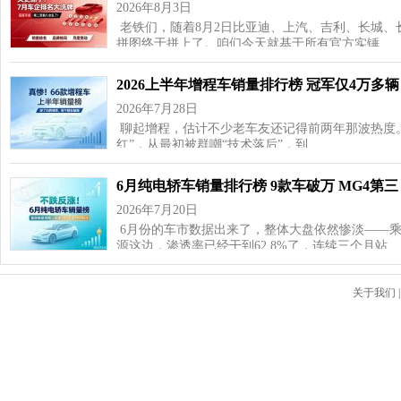
2026年8月3日
老铁们，随着8月2日比亚迪、上汽、吉利、长城、
拼图终于拼上了。咱们今天就基于所有官方实锤…
2026上半年增程车销量排行榜 冠军仅4万多辆
2026年7月28日
聊起增程，估计不少老车友还记得前两年那波热度
红”，从最初被群嘲“技术落后”，到…
6月纯电轿车销量排行榜 9款车破万 MG4第三
2026年7月20日
6月份的车市数据出来了，整体大盘依然惨淡——乘用车
源这边，渗透率已经干到62.8%了，连续三个月站…
关于我们