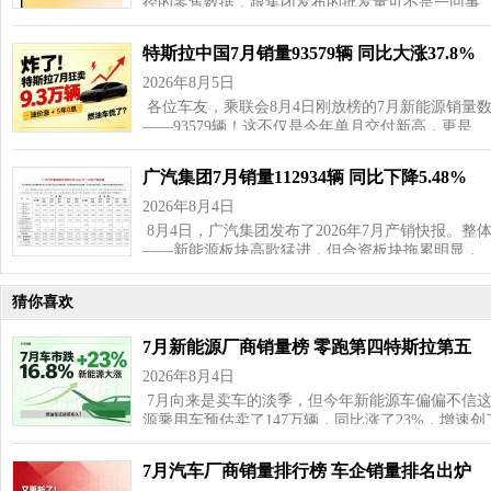
径的零售数据，跟集团发布的批发量可不是一回事
特斯拉中国7月销量93579辆 同比大涨37.8%
2026年8月5日
各位车友，乘联会8月4日刚放榜的7月新能源销量
——93579辆！这不仅是今年单月交付新高，更是…
广汽集团7月销量112934辆 同比下降5.48%
2026年8月4日
8月4日，广汽集团发布了2026年7月产销快报。
——新能源板块高歌猛进，但合资板块拖累明显，
猜你喜欢
7月新能源厂商销量榜 零跑第四特斯拉第五
2026年8月4日
7月向来是卖车的淡季，但今年新能源车偏偏不信这
源乘用车预估卖了147万辆，同比涨了23%，增速
7月汽车厂商销量排行榜 车企销量排名出炉