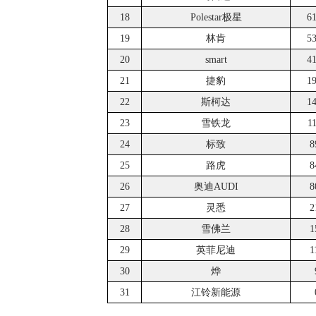
18
Polestar极星
6
19
林肯
5
20
smart
4
21
捷豹
1
22
斯柯达
1
23
雪铁龙
1
24
标致
8
25
路虎
8
26
奥迪AUDI
8
27
灵悉
2
28
雪佛兰
1
29
英菲尼迪
1
30
烨
31
江铃新能源