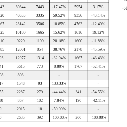
143
30844
7443
-17.47%
5954
3.17%
·
6
320
40533
3335
59.52%
9356
-43.14%
167
28142
3506
18.85%
4762
-12.49%
925
10180
1665
15.62%
1616
19.12%
410
9220
1100
28.18%
1600
-11.88%
185
12001
854
38.76%
2178
-45.59%
93
12977
1314
-32.04%
1667
-46.43%
41
5615
773
8.80%
1767
-52.41%
08
808
-
-
17
1548
93
133.33%
-
55
2287
279
-44.44%
341
-54.55%
10
867
102
7.84%
190
-42.11%
9
2015
18
-50.00%
-
0
2635
392
-100.00%
200
-100.00%