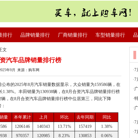
量排行
品牌销量排行
厂商销量排行
车型销量排行
品
正文
月合资汽车品牌销量排行榜
·
025年9月 来源：购车网
·
7
布的2025年8月汽车销量数据显示，大众销量为159586辆，在
·
广
.38%。丰田销量为130938辆，在8月合资汽车品牌销量排行榜
·
特
192辆，在8月合资汽车品牌销量排行榜中位居第三，同比下降
榜：
·
广
月销量
本年累计
上月
环比
去年同期
同比
·
9586
1206146
140343
13.71%
157419
1.38%
·
0938
970357
120985
8.23%
130853
0.06%