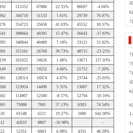
·
192
515552
67886
22.55%
86697
-4.04%
·
362
344710
51533
1.61%
29739
76.07%
·
276
354723
35650
41.03%
45552
10.37%
541
388664
40305
15.47%
56642
-17.83%
395
340844
40489
7.18%
33121
31.02%
391
315161
26760
39.73%
48715
-23.25%
·
139
261022
34626
1.48%
13671
157.03%
·
149
158337
19252
4.66%
21712
-7.20%
·
801
128314
16974
4.87%
23744
-25.03%
·
260
123924
14490
5.31%
13007
17.32%
·
6
502
114907
12580
-8.57%
12794
-10.10%
001
75088
7001
57.13%
6303
74.54%
·
420
61548
6221
19.27%
1000
642.00%
·
312
42633
8807
-16.98%
-
·
422
52351
6003
6.98%
4331
48.28%
·