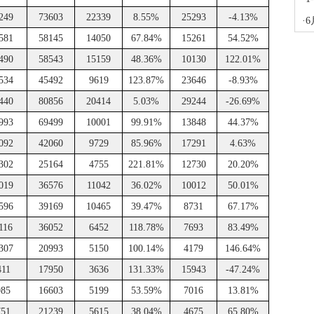
249
73603
22339
8.55%
25293
-4.13%
·
581
58145
14050
67.84%
15261
54.52%
490
58543
15159
48.36%
10130
122.01%
534
45492
9619
123.87%
23646
-8.93%
440
80856
20414
5.03%
29244
-26.69%
993
69499
10001
99.91%
13848
44.37%
092
42060
9729
85.96%
17291
4.63%
302
25164
4755
221.81%
12730
20.20%
019
36576
11042
36.02%
10012
50.01%
596
39169
10465
39.47%
8731
67.17%
116
36052
6452
118.78%
7693
83.49%
307
20993
5150
100.14%
4179
146.64%
411
17950
3636
131.33%
15943
-47.24%
985
16603
5199
53.59%
7016
13.81%
751
21239
5615
38.04%
4675
65.80%