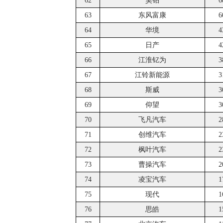
62
昊铂
6
63
东风富康
6
64
华境
4
65
日产
4
66
江淮钇为
3
67
江铃新能源
3
68
斯威
3
69
仰望
3
70
飞凡汽车
2
71
创维汽车
2
72
枫叶汽车
2
73
曹操汽车
2
74
凌宝汽车
1
75
现代
1
76
思皓
1