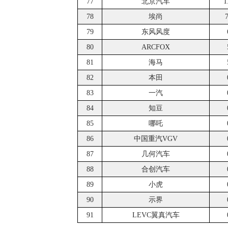
77
北京汽车
1
78
埃尚
79
东风风度
80
ARCFOX
81
海马
82
本田
83
一汽
84
知豆
85
哪吒
86
中国重汽VGV
87
几何汽车
88
合创汽车
89
小虎
90
示界
91
LEVC翼真汽车