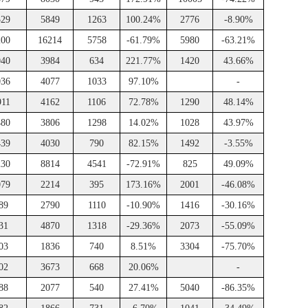
529
5849
1263
100.24%
2776
-8.90%
200
16214
5758
-61.79%
5980
-63.21%
040
3984
634
221.77%
1420
43.66%
036
4077
1033
97.10%
-
911
4162
1106
72.78%
1290
48.14%
480
3806
1298
14.02%
1028
43.97%
439
4030
790
82.15%
1492
-3.55%
230
8814
4541
-72.91%
825
49.09%
079
2214
395
173.16%
2001
-46.08%
89
2790
1110
-10.90%
1416
-30.16%
31
4870
1318
-29.36%
2073
-55.09%
03
1836
740
8.51%
3304
-75.70%
02
3673
668
20.06%
-
88
2077
540
27.41%
5040
-86.35%