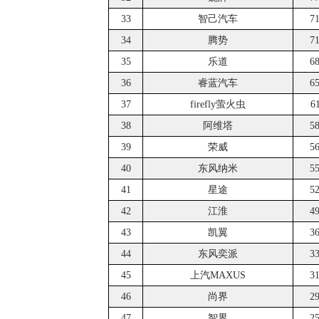
33
智己汽车
7
34
腾势
7
35
乐道
6
36
睿蓝汽车
6
37
firefly萤火虫
6
38
阿维塔
5
39
荣威
5
40
东风纳米
5
41
星途
5
42
江淮
4
43
凯翼
3
44
东风奕派
3
45
上汽MAXUS
3
46
尚界
2
47
智界
2