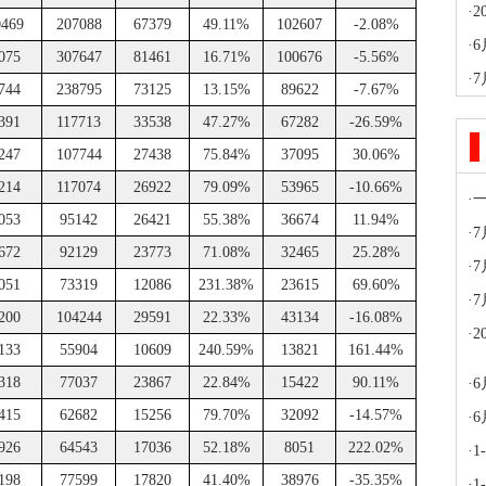
·
0469
207088
67379
49.11%
102607
-2.08%
·
075
307647
81461
16.71%
100676
-5.56%
·
744
238795
73125
13.15%
89622
-7.67%
391
117713
33538
47.27%
67282
-26.59%
247
107744
27438
75.84%
37095
30.06%
214
117074
26922
79.09%
53965
-10.66%
·
053
95142
26421
55.38%
36674
11.94%
·
672
92129
23773
71.08%
32465
25.28%
·
051
73319
12086
231.38%
23615
69.60%
·
200
104244
29591
22.33%
43134
-16.08%
·
133
55904
10609
240.59%
13821
161.44%
318
77037
23867
22.84%
15422
90.11%
·
6
415
62682
15256
79.70%
32092
-14.57%
·
926
64543
17036
52.18%
8051
222.02%
·
198
77599
17820
41.40%
38976
-35.35%
·