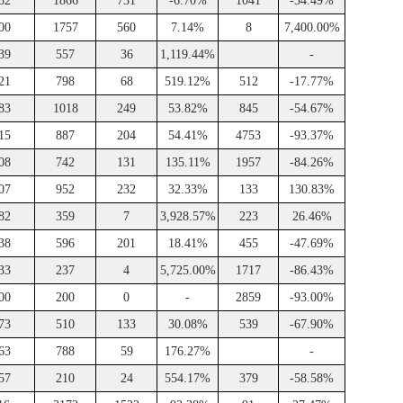
82
1866
731
-6.70%
1041
-34.49%
00
1757
560
7.14%
8
7,400.00%
39
557
36
1,119.44%
-
21
798
68
519.12%
512
-17.77%
83
1018
249
53.82%
845
-54.67%
15
887
204
54.41%
4753
-93.37%
08
742
131
135.11%
1957
-84.26%
07
952
232
32.33%
133
130.83%
82
359
7
3,928.57%
223
26.46%
38
596
201
18.41%
455
-47.69%
33
237
4
5,725.00%
1717
-86.43%
00
200
0
-
2859
-93.00%
73
510
133
30.08%
539
-67.90%
63
788
59
176.27%
-
57
210
24
554.17%
379
-58.58%