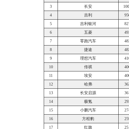
3
长安
10
4
吉利
95
5
吉利银河
82
6
五菱
49
7
零跑汽车
48
8
捷途
48
9
理想汽车
41
10
传祺
40
11
埃安
40
12
哈弗
36
13
长安启源
36
14
极氪
29
15
小鹏汽车
27
16
方程豹
25
17
红旗
25