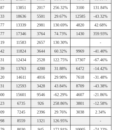
187
13851
2017
256.32%
3100
131.84%
133
18636
5501
29.67%
12585
-43.32%
877
13339
2981
130.69%
4820
42.68%
577
17346
3764
74.73%
1430
359.93%
119
11583
2657
130.30%
-
842
11824
3644
60.32%
9969
-41.40%
631
12434
2528
122.75%
17307
-67.46%
539
13763
4200
31.88%
6472
-14.42%
220
14611
4016
29.98%
7618
-31.48%
931
12593
3428
43.84%
8709
-43.38%
600
15601
9546
-62.29%
4607
-21.86%
323
6735
926
258.86%
3801
-12.58%
109
7245
2396
29.76%
3038
2.34%
998
8559
1321
126.95%
-
579
8030
945
172.91%
10005
-74.22%