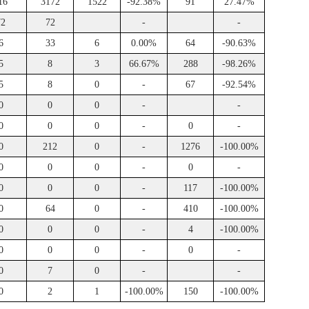
16
3172
1522
-92.38%
91
27.47%
72
72
-
-
6
33
6
0.00%
64
-90.63%
5
8
3
66.67%
288
-98.26%
5
8
0
-
67
-92.54%
0
0
0
-
-
0
0
0
-
0
-
0
212
0
-
1276
-100.00%
0
0
0
-
0
-
0
0
0
-
117
-100.00%
0
64
0
-
410
-100.00%
0
0
0
-
4
-100.00%
0
0
0
-
0
-
0
7
0
-
-
0
2
1
-100.00%
150
-100.00%