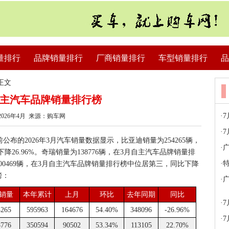
量排行
品牌销量排行
厂商销量排行
车型销量排行
品
正文
月自主汽车品牌销量排行榜
·
026年4月 来源：购车网
·
7
布的2026年3月汽车销量数据显示，比亚迪销量为254265辆，
·
广
26.96%。奇瑞销量为138776辆，在3月自主汽车品牌销量排
·
特
100469辆，在3月自主汽车品牌销量排行榜中位居第三，同比下降
榜：
·
广
月销量
本年累计
上月
环比
去年同期
同比
·
4265
595963
164676
54.40%
348096
-26.96%
·
8776
350594
90502
53.34%
113105
22.70%