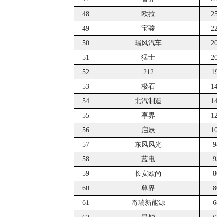
48
欧拉
2
49
宝骏
2
50
瑞风汽车
2
51
猛士
2
52
212
1
53
极石
1
54
北汽制造
1
55
享界
1
56
启辰
1
57
东风风光
9
58
蓝电
9
59
长安欧尚
8
60
尊界
8
61
奇瑞新能源
6