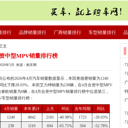
量排行
品牌销量排行
厂商销量排行
车型销量排行
品
 正文
月合资中型MPV销量排行榜
·
026年5月 来源：购车网
·
7
公布的2026年4月汽车销量数据显示，本田奥德赛销量为1240
·
广
比下降28.03%。本田艾力绅销量为238辆，在4月合资中型MPV
·
特
特途睿欧销量为0辆，在4月合资中型MPV销量排行榜中位居第三，
MPV车型销量排行榜：
·
广
4月销量
本年累计
上月
环比
去年同期
同比
·
1240
4842
2101
-40.98%
1723
-28.03%
·
238
1110
694
-65.71%
504
-52.78%