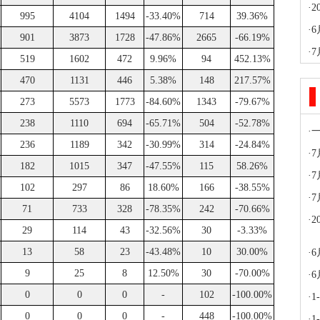
·
995
4104
1494
-33.40%
714
39.36%
·
901
3873
1728
-47.86%
2665
-66.19%
·
519
1602
472
9.96%
94
452.13%
470
1131
446
5.38%
148
217.57%
273
5573
1773
-84.60%
1343
-79.67%
238
1110
694
-65.71%
504
-52.78%
·
236
1189
342
-30.99%
314
-24.84%
·
182
1015
347
-47.55%
115
58.26%
·
102
297
86
18.60%
166
-38.55%
·
71
733
328
-78.35%
242
-70.66%
·
29
114
43
-32.56%
30
-3.33%
13
58
23
-43.48%
10
30.00%
·
6
9
25
8
12.50%
30
-70.00%
·
0
0
0
-
102
-100.00%
·
0
0
0
-
448
-100.00%
·