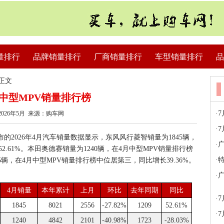
量排行
品牌销量排行
厂商销量排行
车型销量排行
品
 正文
4月中型MPV销量排行榜
·
026年5月 来源：购车网
·
7
的2026年4月汽车销量数据显示，东风风行菱智销量为1845辆，
·
广
.61%。本田奥德赛销量为1240辆，在4月中型MPV销量排行榜
·
特
95辆，在4月中型MPV销量排行榜中位居第三，同比增长39.36%。
·
广
4月销量
本年累计
上月
环比
去年同期
同比
·
1845
8021
2556
-27.82%
1209
52.61%
·
1240
4842
2101
-40.98%
1723
-28.03%