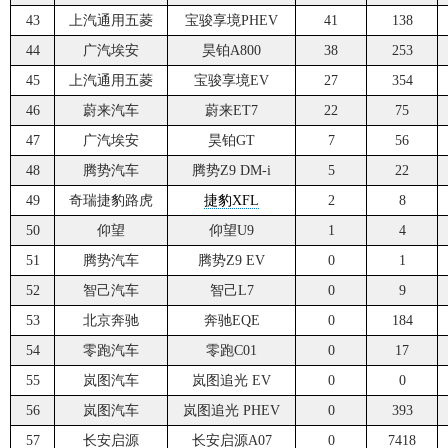
43
上汽通用五菱
宝骏享境PHEV
41
138
44
广汽埃安
昊铂A800
38
253
45
上汽通用五菱
宝骏享境EV
27
354
46
蔚来汽车
蔚来ET7
22
75
47
广汽埃安
昊铂GT
7
56
48
腾势汽车
腾势Z9 DM-i
5
22
49
奇瑞捷豹路虎
捷豹XFL
2
8
50
仰望
仰望U9
1
4
51
腾势汽车
腾势Z9 EV
0
1
52
智己汽车
智己L7
0
9
53
北京奔驰
奔驰EQE
0
184
54
零跑汽车
零跑C01
0
17
55
岚图汽车
岚图追光 EV
0
0
56
岚图汽车
岚图追光 PHEV
0
393
57
长安启源
长安启源A07
0
7418