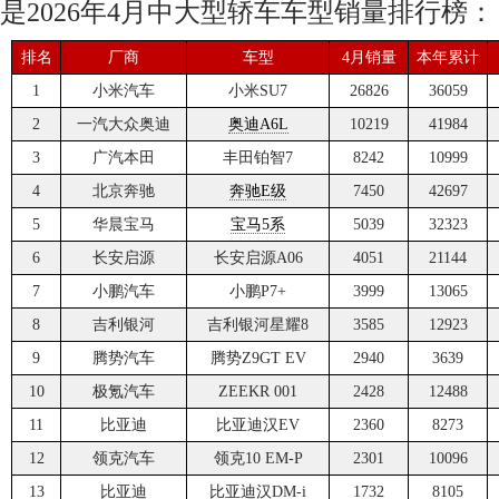
是2026年4月中大型轿车车型销量排行榜：
排名
厂商
车型
4月销量
本年累计
1
小米汽车
小米SU7
26826
36059
2
一汽大众奥迪
奥迪A6L
10219
41984
3
广汽本田
丰田铂智7
8242
10999
4
北京奔驰
奔驰E级
7450
42697
5
华晨宝马
宝马5系
5039
32323
6
长安启源
长安启源A06
4051
21144
7
小鹏汽车
小鹏P7+
3999
13065
8
吉利银河
吉利银河星耀8
3585
12923
9
腾势汽车
腾势Z9GT EV
2940
3639
10
极氪汽车
ZEEKR 001
2428
12488
11
比亚迪
比亚迪汉EV
2360
8273
12
领克汽车
领克10 EM-P
2301
10096
13
比亚迪
比亚迪汉DM-i
1732
8105