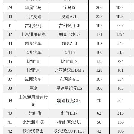
29
华晨宝马
宝马i5
266
1066
30
上汽奥迪
奥迪A7L
257
1850
31
吉利银河
吉利银河E8
187
607
32
上汽通用别克
别克至境L7
174
1394
33
领克汽车
领克Z10
162
542
34
飞凡汽车
飞凡F7
160
513
35
比亚迪
比亚迪e9
135
294
36
比亚迪
比亚迪汉L DM-i
128
401
37
岚图汽车
岚图追光L
107
534
38
星途
星途星纪元ES
106
463
上汽通用凯迪拉
39
凯迪拉克CT6
70
564
克
40
一汽红旗
红旗EH7
62
213
41
北汽新能源
极狐 阿尔法S
50
138
42
沃尔沃亚太
沃尔沃S90 PHEV
42
166