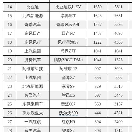
14
比亚迪
比亚迪汉L EV
1650
5811
15
北汽新能源
享界S9T
1623
7651
16
奇瑞汽车
奇瑞风云A9L
1587
5595
17
东风日产
日产N7
1487
4698
18
东风风行
风行星海S7
1222
4365
19
上汽集团
尚界Z7T
1041
1041
20
腾势汽车
腾势Z9GT DM-i
1041
1323
21
阿维塔科技
阿维塔 12
907
3093
22
上汽集团
尚界Z7
855
855
23
北汽新能源
享界S9
729
3515
24
智己汽车
智己L6
597
3448
25
东风乘用车
奕派007
550
3157
26
沃尔沃亚太
沃尔沃S90
444
4521
27
一汽红旗
红旗H9
394
2400
28
智界汽车
智界S7
304
1814