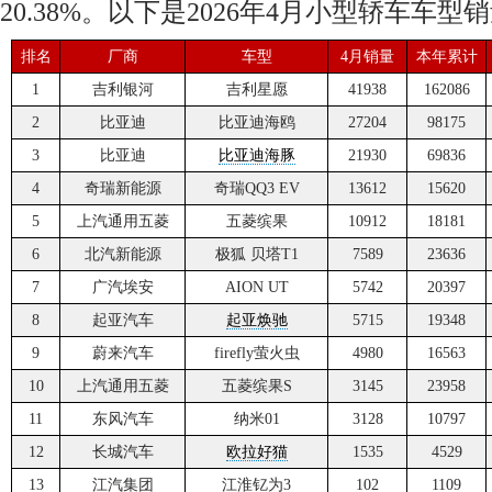
20.38%。以下是2026年4月小型轿车车
排名
厂商
车型
4月销量
本年累计
1
吉利银河
吉利星愿
41938
162086
2
比亚迪
比亚迪海鸥
27204
98175
3
比亚迪
比亚迪海豚
21930
69836
4
奇瑞新能源
奇瑞QQ3 EV
13612
15620
5
上汽通用五菱
五菱缤果
10912
18181
6
北汽新能源
极狐 贝塔T1
7589
23636
7
广汽埃安
AION UT
5742
20397
8
起亚汽车
起亚焕驰
5715
19348
9
蔚来汽车
firefly萤火虫
4980
16563
10
上汽通用五菱
五菱缤果S
3145
23958
11
东风汽车
纳米01
3128
10797
12
长城汽车
欧拉好猫
1535
4529
13
江汽集团
江淮钇为3
102
1109