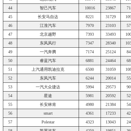
44
智己汽车
10016
23867
71
45
长安马自达
8221
31729
10
46
江淮汽车
7970
23103
57
47
北京越野
7393
33493
10
48
东风风行
7347
28340
10
49
一汽奔腾
7174
25124
84
50
睿蓝汽车
6881
24464
68
51
上汽通用凯迪拉克
6500
31059
10
52
东风汽车
6244
20014
55
53
一汽大众捷达
5994
29573
90
54
星途
5981
20592
52
55
长安林肯
4980
21384
54
56
smart
4361
17233
42
57
Polestar
4323
13043
24
58
凯翼汽车
4250
19851
36