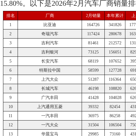
15.80%。以下是2026年2月汽车厂商销量
排名
厂商
2月销量
本年累计
上
1
比亚迪
164726
341826
177
2
奇瑞汽车
117424
280678
163
3
吉利汽车
81461
212572
131
4
吉利银河
73125
156051
82
5
长安汽车
68119
107652
39
6
特斯拉中国
58599
127728
69
7
上汽大众
51287
116364
65
8
长城汽车
46198
108820
62
9
广汽丰田
41428
104028
62
10
上汽通用五菱
39332
82454
43
11
一汽丰田
36975
86258
49
12
一汽大众
31504
106504
75
13
华晨宝马
29985
73160
43