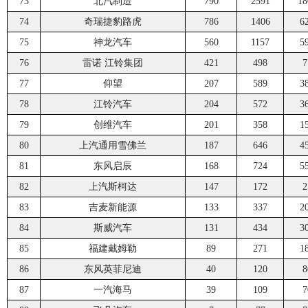
73
北汽制造
790
2591
18
74
奇瑞捷豹路虎
786
1406
6
75
神龙汽车
560
1157
5
76
雷诺 江铃集团
421
498
7
77
仰望
207
589
3
78
江铃汽车
204
572
3
79
创维汽车
201
358
1
80
上汽通用雪佛兰
187
646
4
81
东风启辰
168
724
5
82
上汽斯柯达
147
172
2
83
吉麦新能源
133
337
2
84
斯威汽车
131
434
3
85
福建戴姆勒
89
271
1
86
东风英菲尼迪
40
120
8
87
一汽海马
39
109
7