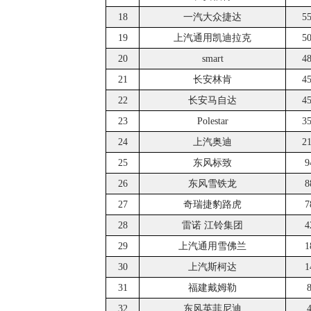
18
一汽大众捷达
5
19
上汽通用凯迪拉克
5
20
smart
4
21
长安林肯
4
22
长安马自达
4
23
Polestar
3
24
上汽奥迪
2
25
东风标致
9
26
东风雪铁龙
8
27
奇瑞捷豹路虎
7
28
雷诺 江铃集团
4
29
上汽通用雪佛兰
1
30
上汽斯柯达
1
31
福建戴姆勒
32
东风英菲尼迪