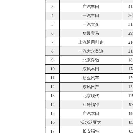
3
广汽丰田
41
4
一汽丰田
36
5
一汽大众
31
6
华晨宝马
29
7
上汽通用别克
21
8
一汽大众奥迪
21
9
北京奔驰
18
10
东风本田
17
11
起亚汽车
15
12
东风日产
15
13
北京现代
11
14
江铃福特
9
15
广汽本田
8
16
沃尔沃亚太
8
17
长安福特
6