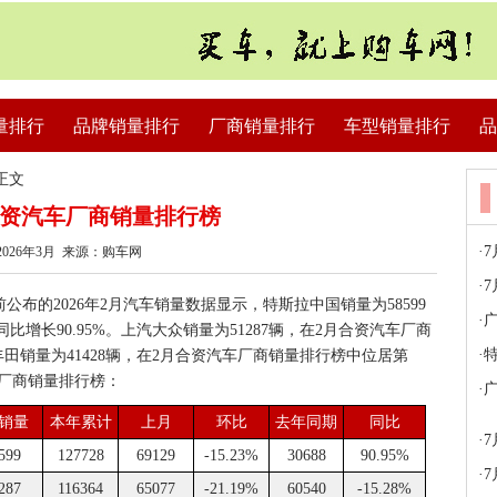
量排行
品牌销量排行
厂商销量排行
车型销量排行
品
正文
月合资汽车厂商销量排行榜
·
026年3月 来源：购车网
·
7
布的2026年2月汽车销量数据显示，特斯拉中国销量为58599
·
广
增长90.95%。上汽大众销量为51287辆，在2月合资汽车厂商
·
特
丰田销量为41428辆，在2月合资汽车厂商销量排行榜中位居第
汽车厂商销量排行榜：
·
广
月销量
本年累计
上月
环比
去年同期
同比
·
599
127728
69129
-15.23%
30688
90.95%
·
287
116364
65077
-21.19%
60540
-15.28%