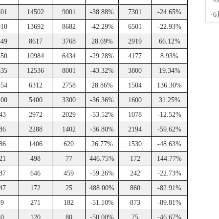
501
14502
9001
-38.88%
7301
-24.65%
·
6
010
13692
8682
-42.29%
6501
-22.93%
849
8617
3768
28.69%
2919
66.12%
550
10984
6434
-29.28%
4177
8.93%
535
12536
8001
-43.32%
3800
19.34%
554
6312
2758
28.86%
1504
136.30%
100
5400
3300
-36.36%
1600
31.25%
43
2972
2029
-53.52%
1078
-12.52%
86
2288
1402
-36.80%
2194
-59.62%
86
1406
620
26.77%
1530
-48.63%
21
498
77
446.75%
172
144.77%
87
646
459
-59.26%
242
-22.73%
47
172
25
488.00%
860
-82.91%
89
271
182
-51.10%
873
-89.81%
40
120
80
-50.00%
75
-46.67%