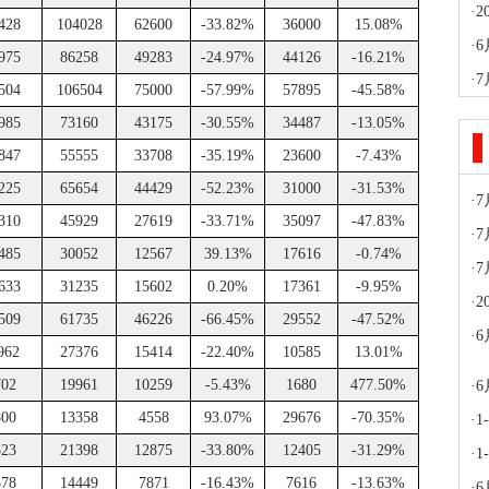
·
428
104028
62600
-33.82%
36000
15.08%
·
975
86258
49283
-24.97%
44126
-16.21%
·
504
106504
75000
-57.99%
57895
-45.58%
985
73160
43175
-30.55%
34487
-13.05%
847
55555
33708
-35.19%
23600
-7.43%
225
65654
44429
-52.23%
31000
-31.53%
·
310
45929
27619
-33.71%
35097
-47.83%
·
485
30052
12567
39.13%
17616
-0.74%
·
633
31235
15602
0.20%
17361
-9.95%
·
509
61735
46226
-66.45%
29552
-47.52%
·
6
962
27376
15414
-22.40%
10585
13.01%
702
19961
10259
-5.43%
1680
477.50%
·
800
13358
4558
93.07%
29676
-70.35%
·
523
21398
12875
-33.80%
12405
-31.29%
·
578
14449
7871
-16.43%
7616
-13.63%
·