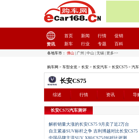
首页
新闻
行情
促销
新车
行业
专题
百科
资讯
各地车市：
佛山
|
广州
|
中山
|
无锡
|
更多>>
购车网
>
车型全览
>
长安
>
长安汽车
>
长安CS75
> 汽
长安CS75
综述
行情
资讯
导
长安CS75汽车测评
解析销量大涨的长安CS75 9月卖了近2万台
·
自主紧凑SUV标杆之争 吉利博越对比长安CS75
·
中国品牌主流SUV X80/CS75/H6对比评测
·