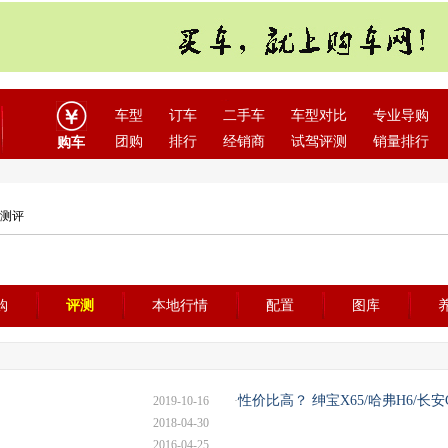
车型
订车
二手车
车型对比
专业导购
团购
排行
经销商
试驾评测
销量排行
购车
车测评
购
评测
本地行情
配置
图库
性价比高？ 绅宝X65/哈弗H6/长安
2019-10-16
·
2018-04-30
2016-04-25