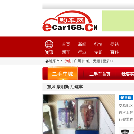
首页
新闻
行情
促销
新车
行业
专题
百科
资讯
各地车市：
佛山
|
广州
|
中山
|
无锡
|
更多>>
二手车首页
我要买
东风 康明斯 油罐车
销售价
交易地区
首次上牌
行驶里程