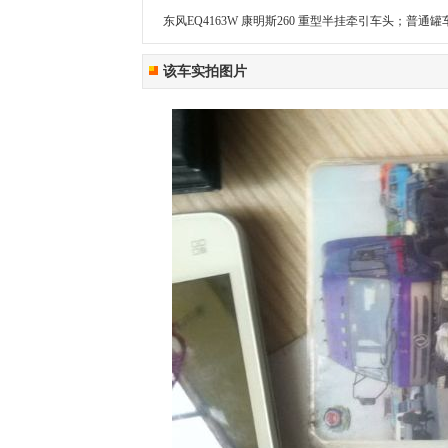
东风EQ4163W 康明斯260 重型半挂牵引车头；普通罐
该车实拍图片