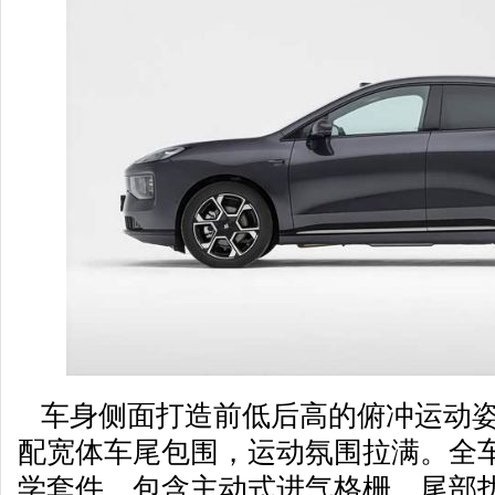
车身侧面打造前低后高的俯冲运动姿
配宽体车尾包围，运动氛围拉满。全车
学套件，包含主动式进气格栅、尾部