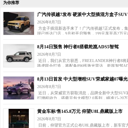
为你推荐
广汽传祺越7发布 硬派中大型插混方盒子SUV
2026年8月7日
方盒子插混新选手来了！广汽传祺越7正式发布，
现已抵达门店，9月初开启预售，199元享至高2万
8月14日预售 神行者8搭载乾崑ADS5智驾
2026年8月7日
近日，我们从官方获悉，FREELANDER神行者8
路虎联合打造，将配备896线激光雷达、乾崑智驾AD
8月13日首发 中大型增程SUV荣威家越07曝光
2026年8月7日
近日，从荣威官方获取消息，品牌全新中大型SUV家
打增程动力，搭载豆包大模型2.0系列，瞄准15‑20
黄金车标/售145.8万元 仰望U8L鼎藏版上市
2026年8月7日
日前，仰望官方正式公布U8L鼎藏版上市，新车官方