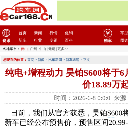
首页
新闻
行情
促销
车
新车
行业
专题
百科
团
资讯
购车
各地车市：
佛山
|
广州
|
中山
|
无锡
|
更多>>
您现在的位置：
首页
>
新闻
>
汽车新闻
>
新车速递
> 正文
纯电+增程动力 昊铂S600将于6
价18.89万
时间：2026-6-8 0:0:0
日前，我们从官方获悉，昊铂
S6
00
新车已经公布预售价，预售区间20.99-2