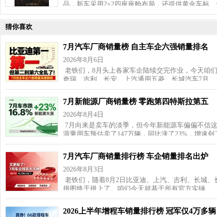
品，新车采用2+2四座座舱布局，还提供黄金车标
猜你喜欢
7月汽车厂商销量榜 自主车企六强销量排名
2026年8月6日
老铁们，8月头上各家车企陆续交完作业，今天咱
奇瑞、吉利、长安、上汽通用五菱、长城汽车7月…
7月新能源厂商销量榜 零跑第四特斯拉第五
2026年8月4日
7月向来是卖车的淡季，但今年新能源车偏偏不信这
源乘用车预估卖了147万辆，同比涨了23%，增速
7月汽车厂商销量排行榜 车企销量排名出炉
2026年8月3日
老铁们，随着8月2日比亚迪、上汽、吉利、长城、
拼图终于拼上了。咱们今天就基于所有官方实锤…
2026上半年增程车销量排行榜 冠军仅4万多辆