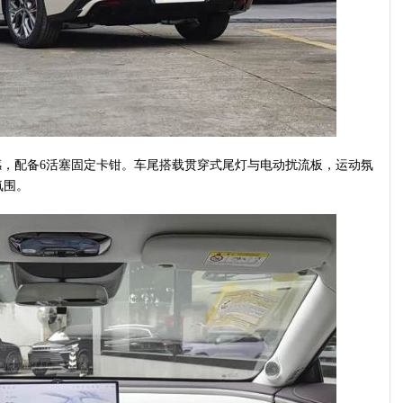
，配备6活塞固定卡钳。车尾搭载贯穿式尾灯与电动扰流板，运动氛
氛围。