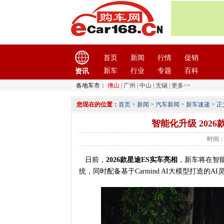
首页
新闻
行情
促销
新车
行业
专题
百科
资讯
各地车市：
佛山
|
广州
|
中山
|
无锡
|
更多>>
您现在的位置：
首页
>
新闻
>
汽车新闻
>
新车速递
> 正
智能化升级 2026
时间：2
日前，
2026款星途ES实车亮相
，新车将在智能
统，同时配备基于Carmind AI大模型打造的