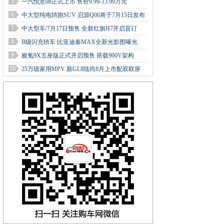
5
一汽悦意08正式上市 售价9.99-13.99万元
6
中大型纯电轿跑SUV 启源Q06将于7月15日发布
7
中大型车/7月17日预售 全新红旗H7开启盲订
8
B级闪充轿车 比亚迪秦MAX全新光影图曝光
9
极氪9X五座版正式开启预售 搭载900V架构
10
25万级家用MPV 新GL8陆尚8月上市配双联屏