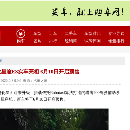
车型
订车
二手车
车型对比
专业导购
团购
排行
经销商
试驾评测
销量排行
购车
文
款星途ES实车亮相 6月10日开启预售
026-6-8 0:0:0 来源：汽车之家
化层面迎来升级，搭载依托Robotaxi算法打造的
猎鹰
700驾驶辅助系
AI灵犀座舱，新车将于6月10日开启预售。