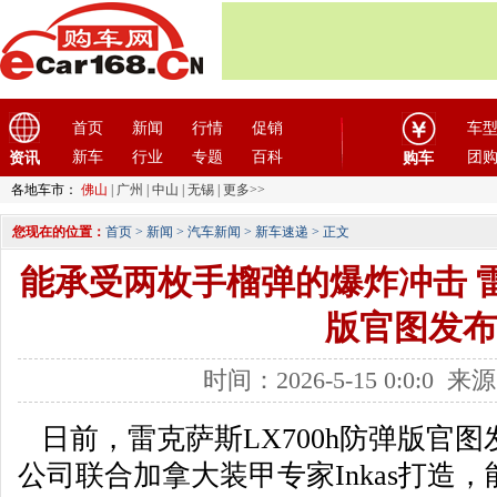
首页
新闻
行情
促销
车
新车
行业
专题
百科
团
资讯
购车
各地车市：
佛山
|
广州
|
中山
|
无锡
|
更多>>
您现在的位置：
首页
>
新闻
>
汽车新闻
>
新车速递
> 正文
能承受两枚手榴弹的爆炸冲击 雷
版官图发布
时间：2026-5-15 0:0:0
日前，雷克萨斯LX700h防弹版官
公司联合加拿大装甲专家Inkas打造