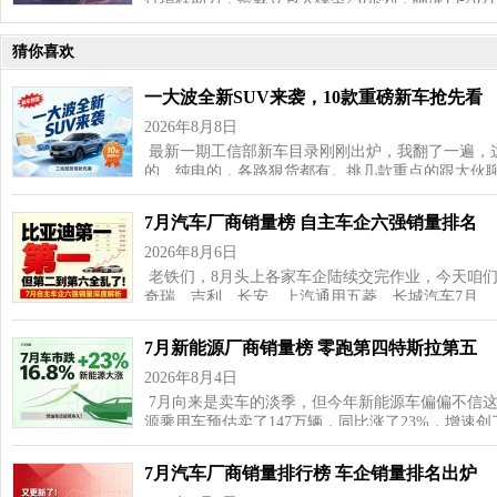
猜你喜欢
一大波全新SUV来袭，10款重磅新车抢先看
2026年8月8日
最新一期工信部新车目录刚刚出炉，我翻了一遍，这
的、纯电的，各路狠货都有。挑几款重点的跟大伙聊
7月汽车厂商销量榜 自主车企六强销量排名
2026年8月6日
老铁们，8月头上各家车企陆续交完作业，今天咱
奇瑞、吉利、长安、上汽通用五菱、长城汽车7月…
7月新能源厂商销量榜 零跑第四特斯拉第五
2026年8月4日
7月向来是卖车的淡季，但今年新能源车偏偏不信这
源乘用车预估卖了147万辆，同比涨了23%，增速
7月汽车厂商销量排行榜 车企销量排名出炉