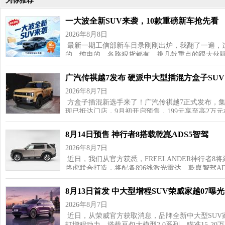
为你推荐
一大波全新SUV来袭，10款重磅新车抢先看
2026年8月8日
最新一期工信部新车目录刚刚出炉，我翻了一遍，这
的、纯电的，各路狠货都有。挑几款重点的跟大伙聊
广汽传祺越7发布 硬派中大型插混方盒子SUV
2026年8月7日
方盒子插混新选手来了！广汽传祺越7正式发布，
现已抵达门店，9月初开启预售，199元享至高2万
8月14日预售 神行者8搭载乾崑ADS5智驾
2026年8月7日
近日，我们从官方获悉，FREELANDER神行者8
路虎联合打造，将配备896线激光雷达、乾崑智驾AD
8月13日首发 中大型增程SUV荣威家越07曝光
2026年8月7日
近日，从荣威官方获取消息，品牌全新中大型SUV家
打增程动力，搭载豆包大模型2.0系列，瞄准15‑20