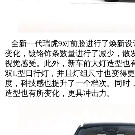
全新一代瑞虎9对前脸进行了焕新设
变化，镀铬饰条数量进行了减少，散
视觉感受。此外，新车前大灯造型也
双L型日行灯，并且灯组尺寸也变得
度，科技感也提升了一个档次。同时
造型也有所变化，更具冲击力。