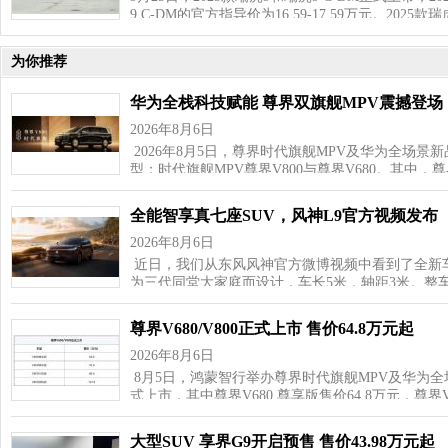
9 C-DM的官方指导价为16.59-17.59万元。202
为你推荐
华为全栈科技赋能 尊界双旗舰MPV震撼登场
2026年8月6日
2026年8月5日，尊界时代旗舰MPV及华为全场
型：时代旗舰MPV尊界V800与尊界V680。其中，尊
全能智享真七座SUV，风神L9官方视频发布
2026年8月6日
近日，我们从东风风神官方微博视频中看到了全新车
为三代同堂大家庭而设计，车长5米，轴距3米。整车采
尊界V680/V800正式上市 售价64.8万元起
2026年8月6日
8月5日，鸿蒙智行举办尊界时代旗舰MPV及华为全场
式上市，其中尊界V680 尊享版售价64.8万元，尊界
大型SUV 享界G9开启预售 售价43.98万元起