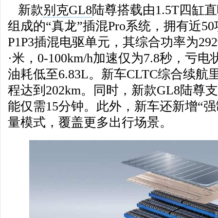
新款
别克GL8
陆尊搭载由1.5T四缸
组成的“真龙”插混Pro系统，拥有近5
P1P3插混电驱单元，其综合功率为29
·米，0-100km/h加速仅为7.8秒，
油耗低至6.83L。新车CLTC综合续航
程达到202km。同时，新款GL8陆尊支
能仅需15分钟。此外，新车还新增“强
量模式，覆盖更多出行场景。