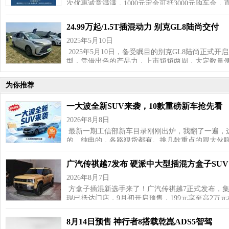
次优惠诚意满满，1000元定金可抵3000元购车金，
24.99万起/1.5T插混动力 别克GL8陆尚交付
2025年5月10日
2025年5月10日，备受瞩目的别克GL8陆尚正式开
型，凭借出色的产品力，上市短短两周，大定数量便
为你推荐
一大波全新SUV来袭，10款重磅新车抢先看
2026年8月8日
最新一期工信部新车目录刚刚出炉，我翻了一遍，这
的、纯电的，各路狠货都有。挑几款重点的跟大伙聊
广汽传祺越7发布 硬派中大型插混方盒子SUV
2026年8月7日
方盒子插混新选手来了！广汽传祺越7正式发布，
现已抵达门店，9月初开启预售，199元享至高2万
8月14日预售 神行者8搭载乾崑ADS5智驾