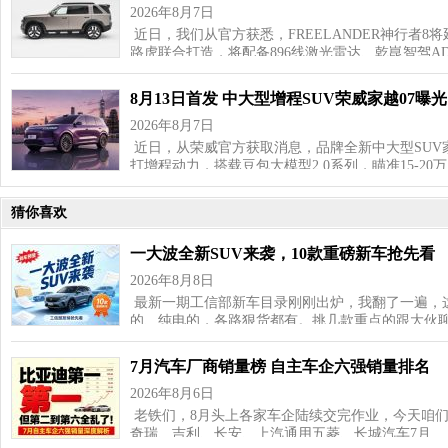
2026年8月7日
近日，我们从官方获悉，FREELANDER神行者8
路虎联合打造，将配备896线激光雷达、乾崑智驾AD
8月13日首发 中大型增程SUV荣威家越07曝光
2026年8月7日
近日，从荣威官方获取消息，品牌全新中大型SUV家
打增程动力，搭载豆包大模型2.0系列，瞄准15‑20
猜你喜欢
一大波全新SUV来袭，10款重磅新车抢先看
2026年8月8日
最新一期工信部新车目录刚刚出炉，我翻了一遍，这
的、纯电的，各路狠货都有。挑几款重点的跟大伙聊
7月汽车厂商销量榜 自主车企六强销量排名
2026年8月6日
老铁们，8月头上各家车企陆续交完作业，今天咱
奇瑞、吉利、长安、上汽通用五菱、长城汽车7月…