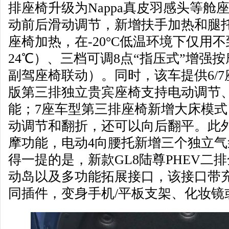
排座椅升级为Nappa真皮羽感头等舱座
动前后滑动调节，新增扶手加热和腿
座椅加热，在-20°C低温环境下仅用
24℃）、三档可调8点“指压式”增强按
副驾座椅联动）。同时，该车提供6/7
版第三排独立贵宾座椅支持电动调节
能；7座车型第三排座椅新增大床模
动调节和翻折，还可以向后翻平。此
摩功能，电动4向腰托新增三个独立
得一提的是，新款GL8陆尊PHEV二
动岛以及多功能拓展接口，该接口带
同插件，变身手机/平板支架、化妆镜