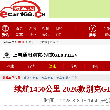
首页
新闻
行情
促销
车
新车
行业
专题
百科
团
资讯
购车
各地车市：
佛山
|
广州
|
中山
|
无锡
|
更多>>
上海通用别克-别克GL8 PHEV
综述
行情
资讯
导购
评测
您现在的位置：
首页
>
新闻
>
汽车新闻
>
新车速递
> 正文
续航1450公里 2026款别克
时间：2025-8-8 15:14: