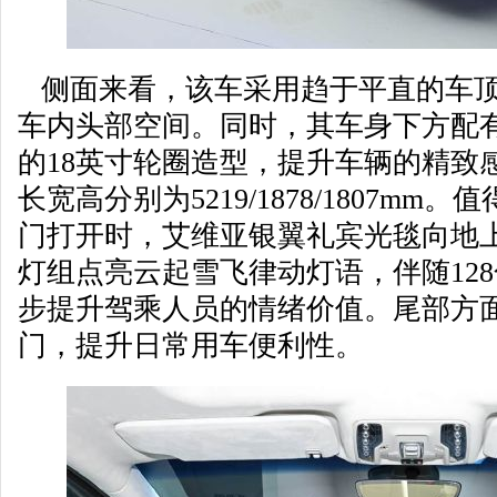
侧面来看，该车采用趋于平直的车顶
车内头部空间。同时，其车身下方配
的18英寸轮圈造型，提升车辆的精致
长宽高分别为5219/1878/1807m
门打开时，艾维亚银翼礼宾光毯向地上
灯组点亮云起雪飞律动灯语，伴随12
步提升驾乘人员的情绪价值。尾部方
门，提升日常用车便利性。