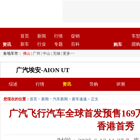
首页
新闻
行情
促销
车
新车
行业
专题
百科
团
资讯
购车
各地车市：
佛山
|
广州
|
中山
|
无锡
|
更多>>
广汽埃安-AION UT
综述
行情
资讯
导购
评测
您现在的位置：
首页
>
新闻
>
汽车新闻
>
新车速递
> 正文
广汽飞行汽车全球首发预售169万
香港首秀