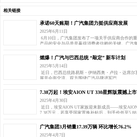
相关链接
承诺60天账期！广汽集团力挺供应商发展
2025年6月11日
6月10日，广汽集团发布了一项关乎供应商合作的
产品的安全与品质是赢得消费者信赖的关键。广汽
燃爆！广汽与巴西总统 “敲定” 新车计划
2025年5月14日
近日，巴西总统路易斯・伊纳西奥・卢拉・达席尔
展开会面交流。双方围绕广汽品牌进军巴…
7.38万起！埃安AION UT 330星辉版震撼上市
2025年4月30日
近日，埃安AION UT家族迎来新成员——埃安AIO
7.38万元，若享受国家置换补贴后，到手价低至5.8
广汽集团3月销量17.39万辆 环比增长76.2%
2025年4月7日