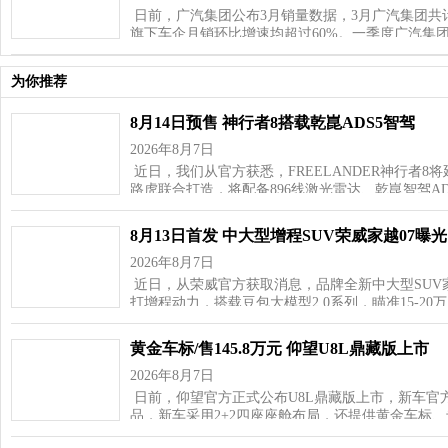
日前，广汽集团公布3月销量数据，3月广汽集团共计销
旗下车企月销环比增速均超过60%。一季度广汽集
为你推荐
8月14日预售 神行者8搭载乾崑ADS5智驾
2026年8月7日
近日，我们从官方获悉，FREELANDER神行者8
路虎联合打造，将配备896线激光雷达、乾崑智驾AD
8月13日首发 中大型增程SUV荣威家越07曝光
2026年8月7日
近日，从荣威官方获取消息，品牌全新中大型SUV家
打增程动力，搭载豆包大模型2.0系列，瞄准15‑20
黄金车标/售145.8万元 仰望U8L鼎藏版上市
2026年8月7日
日前，仰望官方正式公布U8L鼎藏版上市，新车官方
品，新车采用2+2四座座舱布局，还提供黄金车标